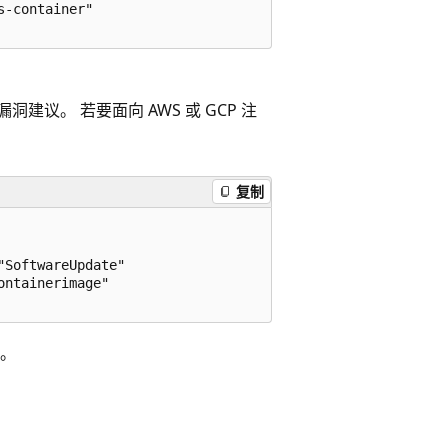
-container"

议。 若要面向 AWS 或 GCP 注
复制
SoftwareUpdate"

ntainerimage"

。