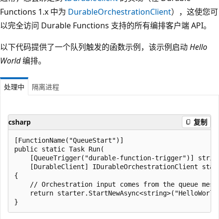
Functions 1.x 中为
DurableOrchestrationClient
），这使您可
以完全访问 Durable Functions 支持的所有编排客户端 API。
以下代码提供了一个队列触发的函数示例，该示例启动
Hello
World
编排。
处理中
隔离进程
csharp
复制
[FunctionName("QueueStart")]

public static Task Run(

    [QueueTrigger("durable-function-trigger")] string
    [DurableClient] IDurableOrchestrationClient start
{

    // Orchestration input comes from the queue messa
    return starter.StartNewAsync<string>("HelloWorld"