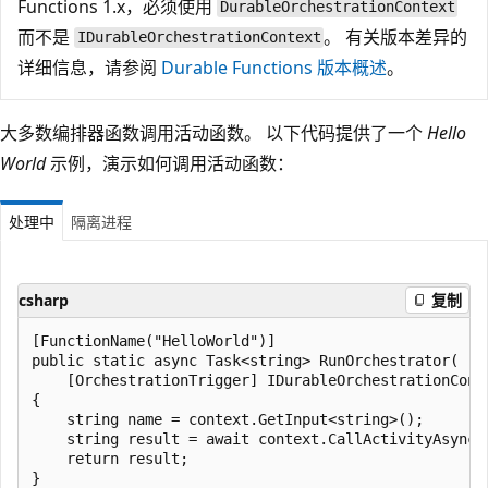
Functions 1.x，必须使用
DurableOrchestrationContext
而不是
。 有关版本差异的
IDurableOrchestrationContext
详细信息，请参阅
Durable Functions 版本概述
。
大多数编排器函数调用活动函数。 以下代码提供了一个
Hello
World
示例，演示如何调用活动函数：
处理中
隔离进程
csharp
复制
[FunctionName("HelloWorld")]

public static async Task<string> RunOrchestrator(

    [OrchestrationTrigger] IDurableOrchestrationConte
{

    string name = context.GetInput<string>();

    string result = await context.CallActivityAsync<s
    return result;
