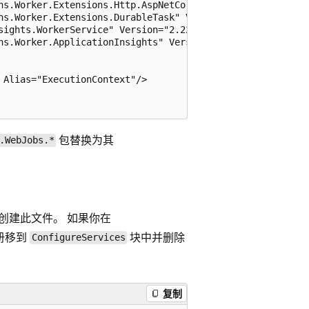
ns.Worker.Extensions.Http.AspNetCore" Version="1.2.1" />

ns.Worker.Extensions.DurableTask" Version="1.14.1" />

sights.WorkerService" Version="2.22.0" />

ns.Worker.ApplicationInsights" Version="1.2.0" />

Alias="ExecutionContext"/>

包替换为其
.WebJobs.*
创建此文件。 如果你在
册移到
块中并删除
ConfigureServices
复制