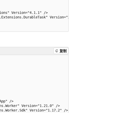
ons" Version="4.1.1" />

.Extensions.DurableTask" Version="2.13.0" />

复制
pp" />

s.Worker" Version="1.21.0" />

ns.Worker.Sdk" Version="1.17.2" />
