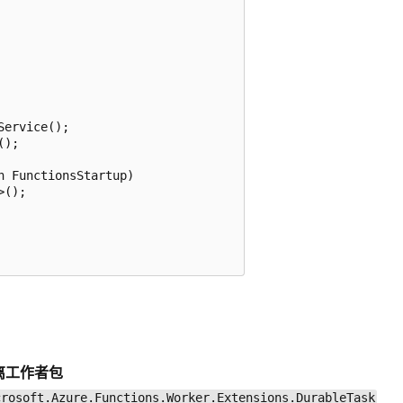
ervice();

);

 FunctionsStartup)

();

离工作者包
crosoft.Azure.Functions.Worker.Extensions.DurableTask