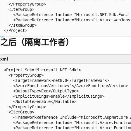
  </PropertyGroup>

  <ItemGroup>

    <PackageReference Include="Microsoft.NET.Sdk.Functi
    <PackageReference Include="Microsoft.Azure.WebJobs
  </ItemGroup>

之后（隔离工作者）
xml
<Project Sdk="Microsoft.NET.Sdk">

  <PropertyGroup>

    <TargetFramework>net8.0</TargetFramework>

    <AzureFunctionsVersion>v4</AzureFunctionsVersion>

    <OutputType>Exe</OutputType>

    <ImplicitUsings>enable</ImplicitUsings>

    <Nullable>enable</Nullable>

  </PropertyGroup>

  <ItemGroup>

    <FrameworkReference Include="Microsoft.AspNetCore.A
    <PackageReference Include="Microsoft.Azure.Function
    <PackageReference Include="Microsoft.Azure.Functio