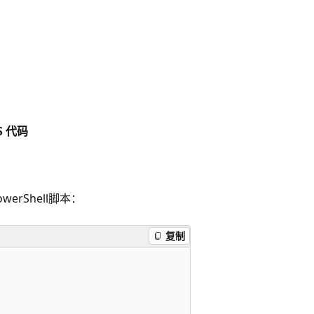
S 代码
rShell脚本：
复制