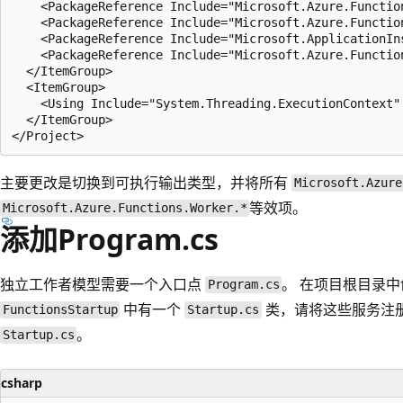
    <PackageReference Include="Microsoft.Azure.Functio
    <PackageReference Include="Microsoft.Azure.Functio
    <PackageReference Include="Microsoft.ApplicationIn
    <PackageReference Include="Microsoft.Azure.Functio
  </ItemGroup>

  <ItemGroup>

    <Using Include="System.Threading.ExecutionContext" 
  </ItemGroup>

主要更改是切换到可执行输出类型，并将所有
Microsoft.Azure
等效项。
Microsoft.Azure.Functions.Worker.*
添加Program.cs
独立工作者模型需要一个入口点
。 在项目根目录中
Program.cs
中有一个
类，请将这些服务注
FunctionsStartup
Startup.cs
。
Startup.cs
csharp