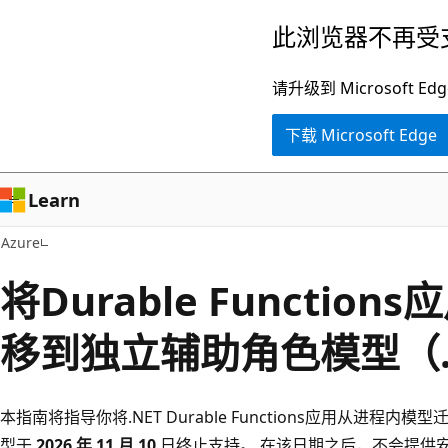
跳
此浏览器不再受
至
主
请升级到 Microsof
要
下载 Microsoft Edge
内
容
Learn
Azure
将Durable Functio
移到独立辅助角色模型（.
本指南将指导你将.NET Durable Functions应用从进程
型于
2026 年 11 月 10
日终止支持。 在该日期之后，不会提供安全