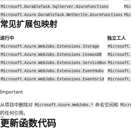
Microsoft.DurableTask.SqlServer.AzureFunctions
Mi
Microsoft.Azure.DurableTask.Netherite.AzureFunctions
Mi
常见扩展包映射
进行中
独立工人
Microsoft.Azure.WebJobs.Extensions.Storage
Microsoft
Microsoft.Azure.WebJobs.Extensions.CosmosDB
Microsoft
Microsoft.Azure.WebJobs.Extensions.ServiceBus
Microsoft
Microsoft.Azure.WebJobs.Extensions.EventHubs
Microsoft
Microsoft.Azure.WebJobs.Extensions.EventGrid
Microsoft
Important
从项目中删除对
命名空间和
Microsoft.Azure.WebJobs.*
Micr
的任何引用。
更新函数代码