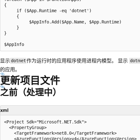
{

     if ($App.Runtime -eq 'dotnet')

     {

          $AppInfo.Add($App.Name, $App.Runtime)

     }

}

显示
作为运行时的应用程序使用进程内模型。 显示
dotnet
dot
的应用。
更新项目文件
之前（处理中）
xml
<Project Sdk="Microsoft.NET.Sdk">

  <PropertyGroup>

    <TargetFramework>net8.0</TargetFramework>

    <AzureFunctionsVersion>v4</AzureFunctionsVersion>
