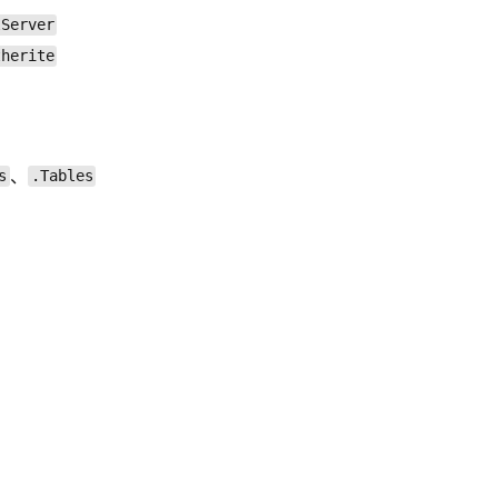
lServer
therite
、
s
.Tables