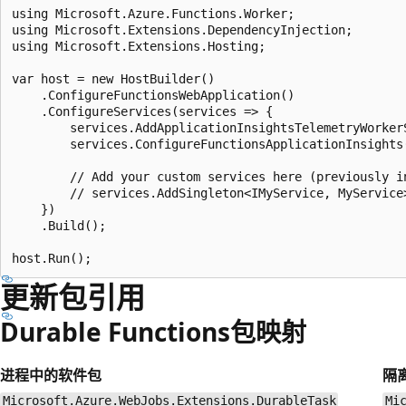
using Microsoft.Azure.Functions.Worker;

using Microsoft.Extensions.DependencyInjection;

using Microsoft.Extensions.Hosting;

var host = new HostBuilder()

    .ConfigureFunctionsWebApplication()

    .ConfigureServices(services => {

        services.AddApplicationInsightsTelemetryWorkerS
        services.ConfigureFunctionsApplicationInsights(
        // Add your custom services here (previously in
        // services.AddSingleton<IMyService, MyService>
    })

    .Build();

更新包引用
Durable Functions包映射
进程中的软件包
隔
Microsoft.Azure.WebJobs.Extensions.DurableTask
Mi