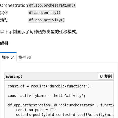
Orchestration
df.app.orchestration()
实体
df.app.entity()
活动
df.app.activity()
以下示例显示了每种函数类型的迁移模式。
编排
模型 v4
模型 v3
javascript
复制
const df = require('durable-functions');

const activityName = 'helloActivity';

df.app.orchestration('durableOrchestrator', function*
    const outputs = [];

    outputs.push(yield context.df.callActivity(activi