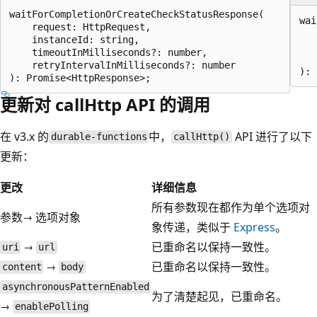
waitForCompletionOrCreateCheckStatusResponse(

wai
    request: HttpRequest,

   
    instanceId: string,

   
    timeoutInMilliseconds?: number,

   
    retryIntervalInMilliseconds?: number

更新对 callHttp API 的调用
在 v3.x 的
中，
API 进行了以下
durable-functions
callHttp()
更新：
更改
详细信息
所有参数现在都作为单个选项对
参数→ 选项对象
象传递，类似于
Express
。
→
已重命名以保持一致性。
uri
url
→
已重命名以保持一致性。
content
body
asynchronousPatternEnabled
为了清楚起见，已重命名。
→
enablePolling