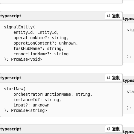
typescript
复制
types
signalEntity(

sig
    entityId: EntityId,

   
    operationName?: string,

   
    operationContent?: unknown,

   
    taskHubName?: string,

   
    connectionName?: string

typescript
复制
types
startNew(

sta
    orchestratorFunctionName: string,

   
    instanceId?: string,

   
    input?: unknown

typescript
复制
types