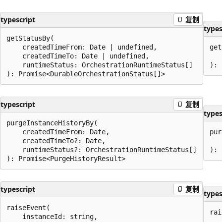
typescript
复制
types
getStatusBy(

    createdTimeFrom: Date | undefined,

get
    createdTimeTo: Date | undefined,

   
    runtimeStatus: OrchestrationRuntimeStatus[]

typescript
复制
types
purgeInstanceHistoryBy(

    createdTimeFrom: Date,

pur
    createdTimeTo?: Date,

   
    runtimeStatus?: OrchestrationRuntimeStatus[]

typescript
复制
types
raiseEvent(

rai
    instanceId: string,

   