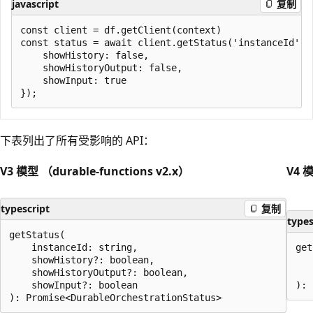
javascript
复制
const client = df.getClient(context)

const status = await client.getStatus('instanceId', {
    showHistory: false,

    showHistoryOutput: false,

    showInput: true

下表列出了所有受影响的 API：
V3 模型 （durable-functions v2.x）
V4 模
typescript
复制
types
getStatus(

    instanceId: string,

get
    showHistory?: boolean,

   
    showHistoryOutput?: boolean,

   
    showInput?: boolean
