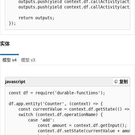
    outputs.push(yield context.df.callActivity(activi
    outputs.push(yield context.df.callActivity(activi
    return outputs;

实体
模型 v4
模型 v3
javascript
复制
const df = require('durable-functions');

df.app.entity('Counter', (context) => {

    const currentValue = context.df.getState(() => 0)
    switch (context.df.operationName) {

        case 'add':

            const amount = context.df.getInput();

            context.df.setState(currentValue + amount