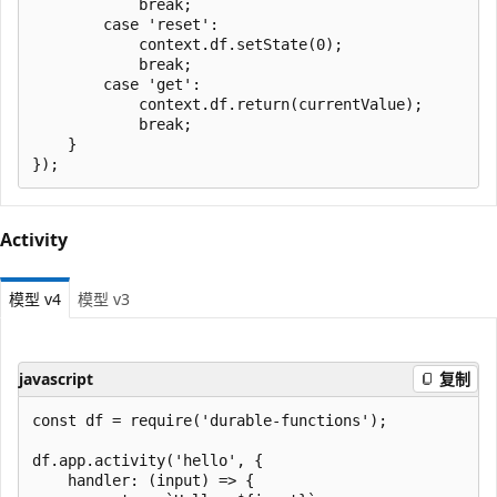
            break;

        case 'reset':

            context.df.setState(0);

            break;

        case 'get':

            context.df.return(currentValue);

            break;

    }

Activity
模型 v4
模型 v3
javascript
复制
const df = require('durable-functions');

df.app.activity('hello', {

    handler: (input) => {
