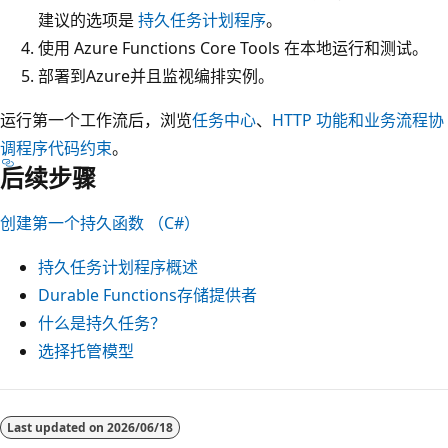
建议的选项是
持久任务计划程序
。
使用 Azure Functions Core Tools 在本地运行和测试。
部署到Azure并且监视编排实例。
运行第一个工作流后，浏览
任务中心
、
HTTP 功能和
业务流程协
调程序代码约束
。
后续步骤
创建第一个持久函数 （C#）
持久任务计划程序概述
Durable Functions存储提供者
什么是持久任务？
选择托管模型
阅
读
Last updated on
2026/06/18