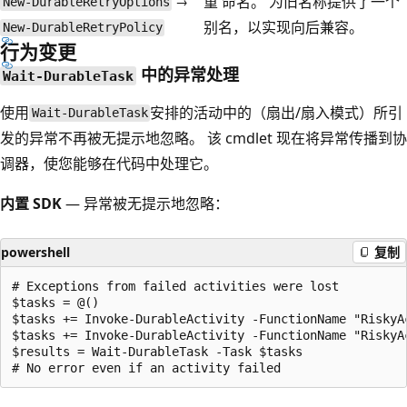
→
重 命名。 为旧名称提供了一个
New-DurableRetryOptions
别名，以实现向后兼容。
New-DurableRetryPolicy
行为变更
中的异常处理
Wait-DurableTask
使用
安排的活动中的（扇出/扇入模式）所引
Wait-DurableTask
发的异常不再被无提示地忽略。 该 cmdlet 现在将异常传播到协
调器，使您能够在代码中处理它。
内置 SDK
— 异常被无提示地忽略：
powershell
复制
# Exceptions from failed activities were lost

$tasks = @()

$tasks += Invoke-DurableActivity -FunctionName "RiskyAc
$tasks += Invoke-DurableActivity -FunctionName "RiskyAc
$results = Wait-DurableTask -Task $tasks
