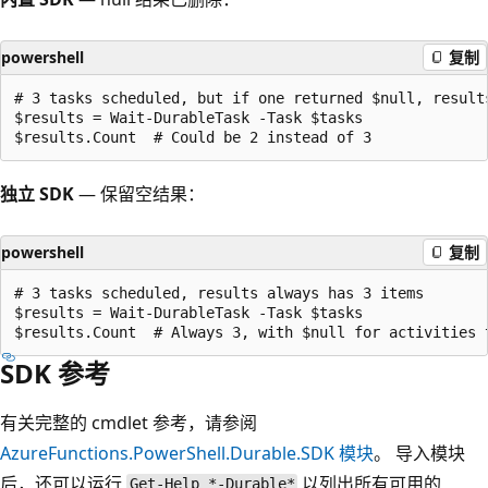
powershell
复制
# 3 tasks scheduled, but if one returned $null, results
$results = Wait-DurableTask -Task $tasks

独立 SDK
— 保留空结果：
powershell
复制
# 3 tasks scheduled, results always has 3 items

$results = Wait-DurableTask -Task $tasks

SDK 参考
有关完整的 cmdlet 参考，请参阅
AzureFunctions.PowerShell.Durable.SDK 模块
。 导入模块
后，还可以运行
以列出所有可用的
Get-Help *-Durable*