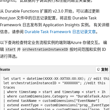
Insights。 此数据对于调试执行和性能问题至关重要。
从 Durable Functions 扩展的 v2.3.0 开始，可以通过更新
host.json
文件中的日志记录配置，将这些 Durable Task
Framework 日志发布到 Application Insights 实例。 有关详细
信息，请参阅
Durable Task Framework 日志记录文章
。
以下查询检查特定业务流程实例的端到端Azure 存储交互。 编
辑
并
按时间范围和实例 ID
start
orchestrationInstanceID
进行筛选。
kusto
复制
let start = datetime(XXXX-XX-XXTXX:XX:XX); // edit this
let orchestrationInstanceID = "XXXXXXX"; //edit this

traces  

| where timestamp > start and timestamp < start + 1h 

| where customDimensions.Category == "DurableTask.Azure
| extend taskName = customDimensions["EventName"]

| extend eventType = customDimensions["prop__EventType"
| extend extendedSession = customDimensions["prop__IsEx