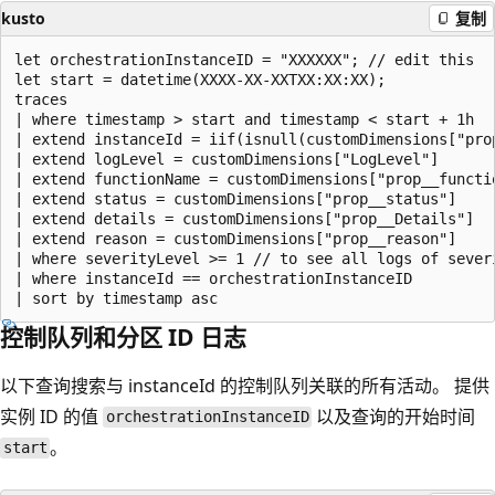
kusto
复制
let orchestrationInstanceID = "XXXXXX"; // edit this

let start = datetime(XXXX-XX-XXTXX:XX:XX); 

traces  

| where timestamp > start and timestamp < start + 1h

| extend instanceId = iif(isnull(customDimensions["pro
| extend logLevel = customDimensions["LogLevel"]

| extend functionName = customDimensions["prop__functio
| extend status = customDimensions["prop__status"]

| extend details = customDimensions["prop__Details"] 

| extend reason = customDimensions["prop__reason"]

| where severityLevel >= 1 // to see all logs of sever
| where instanceId == orchestrationInstanceID

控制队列和分区 ID 日志
以下查询搜索与 instanceId 的控制队列关联的所有活动。 提供
实例 ID 的值
以及查询的开始时间
orchestrationInstanceID
。
start