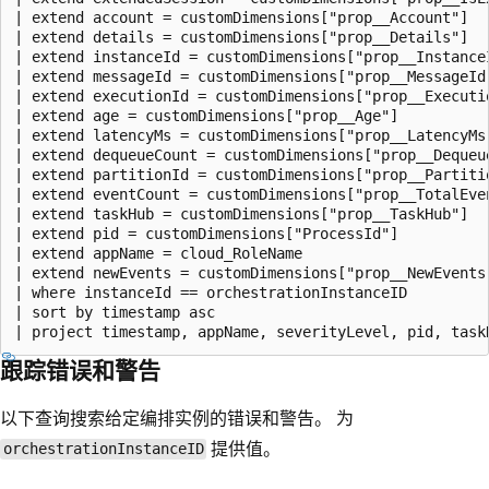
| extend account = customDimensions["prop__Account"] 

| extend details = customDimensions["prop__Details"] 

| extend instanceId = customDimensions["prop__InstanceI
| extend messageId = customDimensions["prop__MessageId"
| extend executionId = customDimensions["prop__Executio
| extend age = customDimensions["prop__Age"] 

| extend latencyMs = customDimensions["prop__LatencyMs"
| extend dequeueCount = customDimensions["prop__Dequeue
| extend partitionId = customDimensions["prop__Partitio
| extend eventCount = customDimensions["prop__TotalEven
| extend taskHub = customDimensions["prop__TaskHub"] 

| extend pid = customDimensions["ProcessId"]

| extend appName = cloud_RoleName

| extend newEvents = customDimensions["prop__NewEvents"
| where instanceId == orchestrationInstanceID

| sort by timestamp asc

跟踪错误和警告
以下查询搜索给定编排实例的错误和警告。 为
提供值。
orchestrationInstanceID