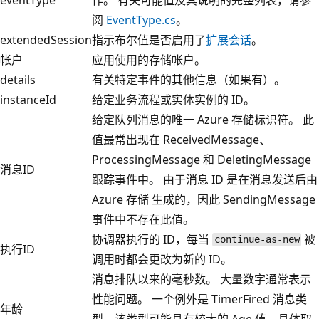
阅
EventType.cs
。
extendedSession
指示布尔值是否启用了
扩展会话
。
帐户
应用使用的存储帐户。
details
有关特定事件的其他信息（如果有）。
instanceId
给定业务流程或实体实例的 ID。
给定队列消息的唯一 Azure 存储标识符。 此
值最常出现在 ReceivedMessage、
ProcessingMessage 和 DeletingMessage
消息ID
跟踪事件中。 由于消息 ID 是在消息发送后由
Azure 存储 生成的，因此 SendingMessage
事件中不存在此值。
协调器执行的 ID，每当
被
continue-as-new
执行ID
调用时都会更改为新的 ID。
消息排队以来的毫秒数。 大量数字通常表示
性能问题。 一个例外是 TimerFired 消息类
年龄
型，该类型可能具有较大的 Age 值，具体取