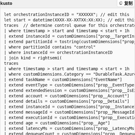
kusto
复制
let orchestrationInstanceID = "XXXXXX"; // edit this

let start = datetime(XXXX-XX-XXTXX:XX:XX); // edit this
traces  // determine control queue for this orchestrato
| where timestamp > start and timestamp < start + 1h 

| extend instanceId = customDimensions["prop__TargetIns
| extend partitionId = tostring(customDimensions["prop_
| where partitionId contains "control" 

| where instanceId == orchestrationInstanceID

| join kind = rightsemi(

traces  

| where timestamp > start and timestamp < start + 1h 

| where customDimensions.Category == "DurableTask.Azure
| extend taskName = customDimensions["EventName"]

| extend eventType = customDimensions["prop__EventType"
| extend extendedSession = customDimensions["prop__IsEx
| extend account = customDimensions["prop__Account"] 

| extend details = customDimensions["prop__Details"] 

| extend instanceId = customDimensions["prop__InstanceI
| extend messageId = customDimensions["prop__MessageId"
| extend executionId = customDimensions["prop__Executio
| extend age = customDimensions["prop__Age"] 

| extend latencyMs = customDimensions["prop__LatencyMs"
| extend dequeueCount = customDimensions["prop__Dequeue