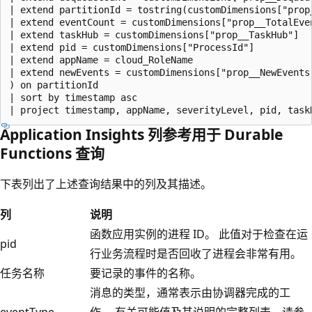
| extend partitionId = tostring(customDimensions["prop_
| extend eventCount = customDimensions["prop__TotalEven
| extend taskHub = customDimensions["prop__TaskHub"] 

| extend pid = customDimensions["ProcessId"]

| extend appName = cloud_RoleName

| extend newEvents = customDimensions["prop__NewEvents"
) on partitionId

| sort by timestamp asc

Application Insights 列参考用于 Durable
Functions 查询
下表列出了上述查询结果中的列及其描述。
列
说明
函数应用实例的进程 ID。 此值对于检查在运
pid
行业务流程时是否回收了进程会非常有用。
任务名称
要记录的事件的名称。
消息的类型，通常表示由协调器完成的工
eventType
作。 有关可能值及其说明的完整列表，请参