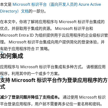
本文是
Microsoft 标识平台（面向开发人员的 Azure Active
Directory）文档
的一部分。
在本文中，你将了解将应用程序与 Microsoft 标识平台集成的
优点，并获取用于集成的资源。 Microsoft 标识平台和
Microsoft Entra ID 为组织提供用于云应用程序的企业级标识管
理。 Microsoft 标识平台集成向用户提供简化的登录体验，并
有助于应用程序符合 IT 策略。
如何集成
应用程序与 Microsoft 标识平台集成有多种方式。 请根据应用
程序，利用其中的一个或多个方案。
支持 Microsoft 标识平台作为登录应用程序的方
式
减少了登录问题并降低了支持成本。
通过使用 Microsoft 标识
平台登录应用程序，用户就不需要再多记住一套名称和密码。