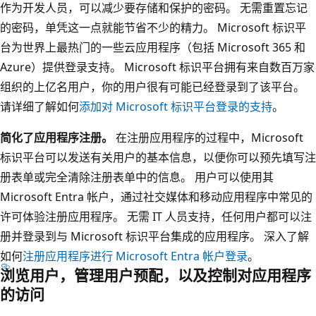
作为开发人员，可以减少要存储和保护的密码。 无需重置忘记
的密码，单凭这一点就能节省不少的精力。 Microsoft 标识平
台为世界上最热门的一些云应用程序（包括 Microsoft 365 和
Azure）提供登录支持。 Microsoft 标识平台拥有来自数百万家
组织的上亿名用户，你的用户很有可能已经登录到了该平台。
请详细了解如何
添加对 Microsoft 标识平台登录的支持
。
简化了应用程序注册。
在注册应用程序的过程中，Microsoft
标识平台可以发送有关用户的基本信息，以便你可以预先填写注
册表单或完全清除注册表单中的信息。 用户可以使用其
Microsoft Entra 帐户，通过社交媒体和移动应用程序中常见的
许可体验注册应用程序。 无需 IT 人员支持，任何用户都可以注
册并登录到与 Microsoft 标识平台集成的应用程序。 深入了解
如何
注册应用程序进行 Microsoft Entra 帐户登录
。
浏览用户，管理用户预配，以及控制对应用程序
的访问