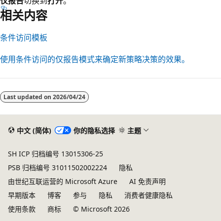
仅报告
切换到
打开
。
相关内容
条件访问模板
使用条件访问的仅报告模式来确定新策略决策的效果。
阅
读
Last updated on
2026/04/24
模
式
已
中文 (简体)
你的隐私选择
主题
禁
SH ICP 归档编号 13015306-25
用
PSB 归档编号 31011502002224
隐私
由世纪互联运营的 Microsoft Azure
AI 免责声明
早期版本
博客
参与
隐私
消费者健康隐私
使用条款
商标
© Microsoft 2026