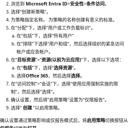
浏览到
Microsoft Entra ID
>
安全性
>
条件访问
。
选择“创建新策略”
。
为策略指定名称。 为策略的名称创建有意义的标准。
在“分配”下，选择“用户或工作负载标识”。
在“包括”下，选择“所有用户”
在“排除”下选择“用户和组”，然后选择组织的紧急访问
帐户或应急帐户。
在“
目标资源
”>“
资源(以前为云应用)
”下，选择以下选项：
在“
包括
”下，选择“
选择资源
”。
选择
Office 365
，然后选择
选择
。
在“访问控制”
>“会话”
下，选择“使用应用强制实施的限
制”
，然后选择“选择”
。
确认设置，然后将“启用策略”设置为“仅限报告”。
选择“
创建
”以启用策略。
确认设置通过策略影响或仅报告模式后，将
启用策略
切换按钮从