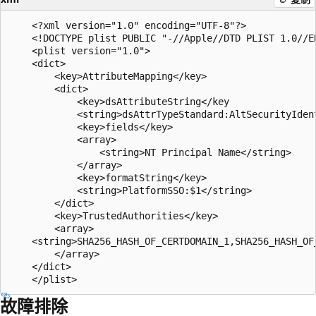
    <?xml version="1.0" encoding="UTF-8"?>

    <!DOCTYPE plist PUBLIC "-//Apple//DTD PLIST 1.0//E
    <plist version="1.0">

    <dict>

        <key>AttributeMapping</key>

        <dict>

            <key>dsAttributeString</key

            <string>dsAttrTypeStandard:AltSecurityIdent
            <key>fields</key>

            <array>

                <string>NT Principal Name</string>

            </array>

            <key>formatString</key>

            <string>PlatformSSO:$1</string>

        </dict>

        <key>TrustedAuthorities</key>

        <array>

    <string>SHA256_HASH_OF_CERTDOMAIN_1,SHA256_HASH_OF_
        </array>

    </dict>

故障排除