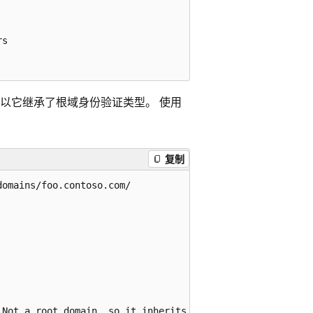
s

所以它继承了根域身份验证类型。 使用
复制
omains/foo.contoso.com/

Not a root domain, so it inherits parent domain's authen