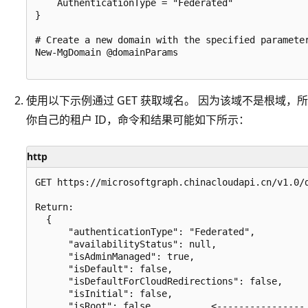
    AuthenticationType = "Federated"

}

# Create a new domain with the specified parameter
New-MgDomain @domainParams

使用以下示例通过 GET 获取域名。 因为该域不是根域，
你自己的租户 ID，命令和结果可能如下所示：
http
GET https://microsoftgraph.chinacloudapi.cn/v1.0/d
Return:

  {

      "authenticationType": "Federated",

      "availabilityStatus": null,

      "isAdminManaged": true,

      "isDefault": false,

      "isDefaultForCloudRedirections": false,

      "isInitial": false,

      "isRoot": false,          <---------------- 