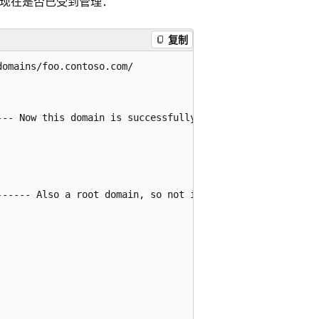
验证类型现在是否已受到管理：
复制
omains/foo.contoso.com/

--- Now this domain is successfully added as Managed and 
----- Also a root domain, so not inheriting from parent 