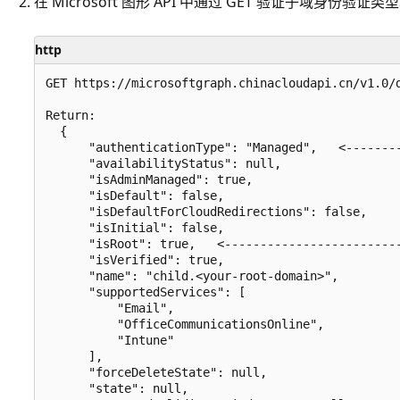
在 Microsoft 图形 API 中通过 GET 验证子域身份
http
GET https://microsoftgraph.chinacloudapi.cn/v1.0/d
Return:

  {

      "authenticationType": "Managed",   <-------
      "availabilityStatus": null,

      "isAdminManaged": true,

      "isDefault": false,

      "isDefaultForCloudRedirections": false,

      "isInitial": false,

      "isRoot": true,   <-------------------------
      "isVerified": true,

      "name": "child.<your-root-domain>",

      "supportedServices": [

          "Email",

          "OfficeCommunicationsOnline",

          "Intune"

      ],

      "forceDeleteState": null,

      "state": null,
