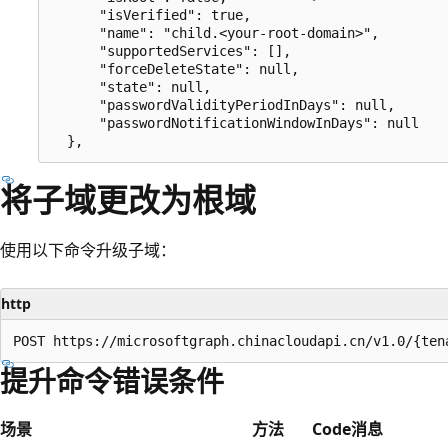
      "isVerified": true,

      "name": "child.<your-root-domain>",

      "supportedServices": [],

      "forceDeleteState": null,

      "state": null,

      "passwordValidityPeriodInDays": null,

      "passwordNotificationWindowInDays": null

将子域更改为根域
使用以下命令升级子域：
http
提升命令错误条件
场景
方法
Code
消息