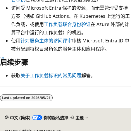
访问受 Microsoft Entra 保护的资源，而无需管理受支持
方案（例如 GitHub Actions、在 Kubernetes 上运行的工
作负载，或使用
工作负载联合身份验证
在 Azure 外部的计
算平台中运行的工作负载）的机密。
使用
针对服务主体的访问评审
审核 Microsoft Entra ID 中
被分配到特权目录角色的服务主体和应用程序。
后续步骤
获取
关于工作负载标识的常见问题
解答。
阅
读
Last updated on
2026/05/21
模
式
中文 (简体)
你的隐私选择
主题
已
禁