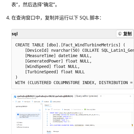
表”，然后选择“确定”。
在查询窗口中，复制并运行以下 SQL 脚本：
sql
复制
CREATE TABLE [dbo].[Fact_WindTurbineMetrics] (

    [DeviceId] nvarchar(50) COLLATE SQL_Latin1_Gen
    [MeasureTime] datetime NULL,

    [GeneratedPower] float NULL,

    [WindSpeed] float NULL,

    [TurbineSpeed] float NULL

)
