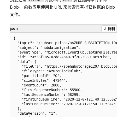
fileUrl
data
Blob。 函数应用使用此 URL 来检索具有捕获数据的 Blob
文件。
json
复制
{

  "topic": "/subscriptions/<AZURE SUBSCRIPTION ID
  "subject": "hubdatamigration",

  "eventType": "Microsoft.EventHub.CaptureFileCrea
  "id": "4538f1a5-02d8-4b40-9f20-36301ac976ba",

  "data": {

    "fileUrl": "https://spehubstorage1207.blob.co
    "fileType": "AzureBlockBlob",

    "partitionId": "0",

    "sizeInBytes": 473444,

    "eventCount": 2800,

    "firstSequenceNumber": 55500,

    "lastSequenceNumber": 58299,

    "firstEnqueueTime": "2020-12-07T21:49:12.556Z"
    "lastEnqueueTime": "2020-12-07T21:50:11.534Z"

  },

  "dataVersion": "1",
