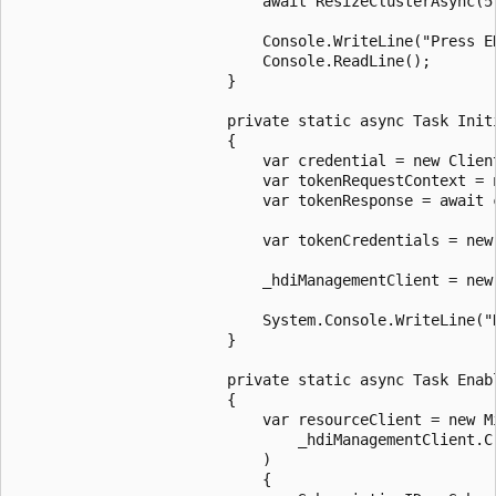
							await ResizeClusterAsync(5);

							Console.WriteLine("Press ENTER to continue");

							Console.ReadLine();

						}

						private static async Task InitializeHDInsightClientAsync()

						{

							var credential = new ClientSecretCredential(TenantID, ClientID, ClientSecret);

							var tokenRequestContext = new Azure.Core.TokenRequestContext(new[] { "https://" + "management.core.chinacloudapi.cn/.default" });

							var tokenResponse = await credential.GetTokenAsync(tokenRequestContext);

							var tokenCredentials = new TokenCredentials(tokenResponse.Token);

							_hdiManagementClient = new HDInsightManagementClient(tokenCredentials);

							System.Console.WriteLine("HDInsight client initialized successfully with Service Principal authentication.");

						}

						private static async Task EnableHDInsightAsync()

						{

							var resourceClient = new Microsoft.Azure.Management.ResourceManager.ResourceManagementClient(

								_hdiManagementClient.Credentials

							)

							{
