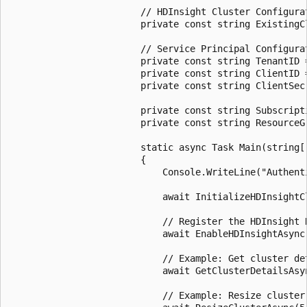
						// HDInsight Cluster Configuration

						private const string ExistingClusterName = "adms-";

						// Service Principal Configuration

						private const string TenantID = "

						private const string ClientID = "";

						private const string ClientSecret = "";

						private const string SubscriptionID = "";

						private const string ResourceGroup = "";

						static async Task Main(string[] args)

						{

							Console.WriteLine("Authenticating with Microsoft Entra...");

							await InitializeHDInsightClientAsync();

							// Register the HDInsight RP (one-time)

							await EnableHDInsightAsync();

							// Example: Get cluster details

							await GetClusterDetailsAsync();

							// Example: Resize cluster (scale to 5 worker nodes)
