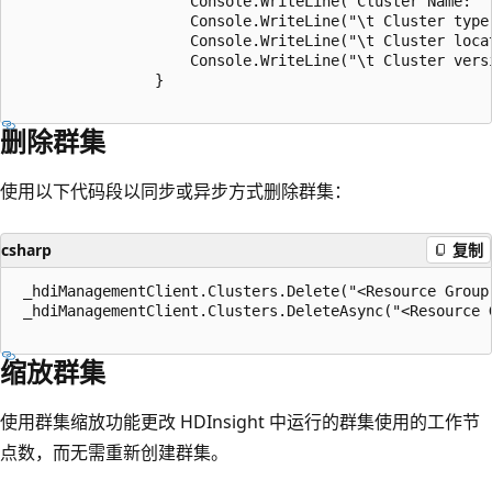
					Console.WriteLine("Cluster Name: " + name.Name);

					Console.WriteLine("\t Cluster type: " + name.Properties.ClusterDefinition.ClusterType);

					Console.WriteLine("\t Cluster location: " + name.Location);

					Console.WriteLine("\t Cluster version: " + name.Properties.ClusterVersion);

				}

删除群集
使用以下代码段以同步或异步方式删除群集：
csharp
复制
 _hdiManagementClient.Clusters.Delete("<Resource Group 
 _hdiManagementClient.Clusters.DeleteAsync("<Resource G
缩放群集
使用群集缩放功能更改 HDInsight 中运行的群集使用的工作节
点数，而无需重新创建群集。