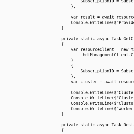
								SubscriptionID = SubscriptionID

							};

							var result = await resourceClient.Providers.RegisterAsync("Microsoft.HDInsight");

							Console.WriteLine($"Provider registration state: {result.RegistrationState}");

						}

						private static async Task GetClusterDetailsAsync()

						{

							var resourceClient = new Microsoft.Azure.Management.HDInsight.HDInsightManagementClient(

								_hdiManagementClient.Credentials

							)

							{

								SubscriptionID = SubscriptionID

							};

							var cluster = await resourceClient.Clusters.GetAsync(ResourceGroup, ExistingClusterName);

							Console.WriteLine($"Cluster Name: {cluster.Name}");

							Console.WriteLine($"Cluster Type: {cluster.Properties.ClusterDefinition.Kind}");

							Console.WriteLine($"Cluster State: {cluster.Properties.ClusterState}");

							Console.WriteLine($"Worker Nodes: {cluster.Properties.ComputeProfile.Roles[1].TargetInstanceCount}");

						}

						private static async Task ResizeClusterAsync(int targetWorkerNodes)

						{
