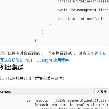
							Console.WriteLine($"Resizing cluster {ExistingClusterName} to {targetWorkerNodes} worker nodes...");

							await _hdiManagementClient.Clusters.ResizeAsync(ResourceGroup, ExistingClusterName, targetWorkerNodes);

							Console.WriteLine("Resize request submitted. Use GetClusterDetailsAsync to check progress.");

						}

					}

运行此程序时会看到提示。 若不想看到提示，请参阅
创建非交
互式身份验证 .NET HDInsight 应用程序
。
列出集群
以下代码片段列出了群集和某些属性：
csharp
复制
   			var results = _hdiManagementClient.Clusters.List();

				foreach (var name in results.Clusters) {
