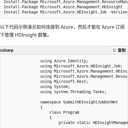
Install-Package Microsoft.Azure.Management.ResourceMana
Install-Package Microsoft.Azure.Management.HDInsight

以下代码示例演示如何连接到 Azure，然后才能在 Azure 订阅
下管理 HDInsight 群集。
csharp
复制
   				using Azure.Identity;

				using Microsoft.Azure.HDInsight.Job;

				using Microsoft.Azure.Management.HDInsight;

				using Microsoft.Azure.Management.ResourceManager;

				using Microsoft.Rest;

				using System;

				using System.Threading.Tasks;

				namespace SubmitHDInsightJobDotNet

				{

					class Program

					{

						private static HDInsightManagementClient _hdiManagementClient;
