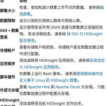
项
说明
检查、增加和减少群集工作节点的数量。 请参阅
缩
群集大小
放群集
。
配额限制
显示订阅的已用核心数和可用核心数。
显示使用安全外壳 (SSH) 连接与群集建立连接的说
SSH + 群集
明。 有关详细信息，请参阅
将 SSH 与 HDInsight
登录
配合使用
。
查看存储帐户和密钥。 存储帐户是在群集创建过程
存储帐户
中进行配置。
添加或移除 HDInsight 应用程序。 请参阅
安装自定
应用程序
义 HDInsight 应用程序
。
在群集上运行 Bash 脚本。 请参阅
使用脚本操作自
脚本操作
定义基于 Linux 的 HDInsight 群集
。
查看
Apache Hive
和
Apache Oozie
元存储。 只能
外部元存储
在群集创建过程中配置元存储。
HDInsight
添加或移除当前 HDInsight 合作伙伴。