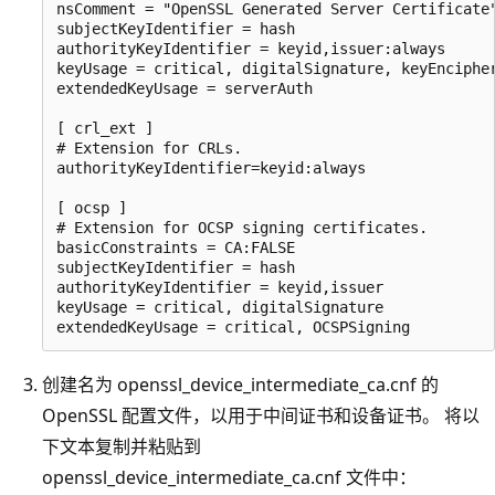
nsComment = "OpenSSL Generated Server Certificate"
subjectKeyIdentifier = hash

authorityKeyIdentifier = keyid,issuer:always

keyUsage = critical, digitalSignature, keyEncipher
extendedKeyUsage = serverAuth

[ crl_ext ]

# Extension for CRLs.

authorityKeyIdentifier=keyid:always

[ ocsp ]

# Extension for OCSP signing certificates.

basicConstraints = CA:FALSE

subjectKeyIdentifier = hash

authorityKeyIdentifier = keyid,issuer

keyUsage = critical, digitalSignature

创建名为 openssl_device_intermediate_ca.cnf
的
OpenSSL 配置文件，以用于中间证书和设备证书。 将以
下文本复制并粘贴到
openssl_device_intermediate_ca.cnf
文件中：