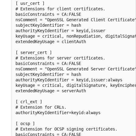
[ usr_cert ]

# Extensions for client certificates.

basicConstraints = CA:FALSE

nsComment = "OpenSSL Generated Client Certificate"
subjectKeyIdentifier = hash

authorityKeyIdentifier = keyid,issuer

keyUsage = critical, nonRepudiation, digitalSignat
extendedKeyUsage = clientAuth

[ server_cert ]

# Extensions for server certificates.

basicConstraints = CA:FALSE

nsComment = "OpenSSL Generated Server Certificate"
subjectKeyIdentifier = hash

authorityKeyIdentifier = keyid,issuer:always

keyUsage = critical, digitalSignature, keyEncipher
extendedKeyUsage = serverAuth

[ crl_ext ]

# Extension for CRLs.

authorityKeyIdentifier=keyid:always

[ ocsp ]

# Extension for OCSP signing certificates.

basicConstraints = CA:FALSE
