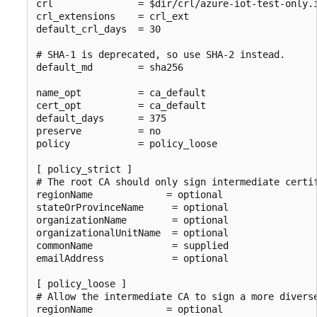
crl               = $dir/crl/azure-iot-test-only.i
crl_extensions    = crl_ext

default_crl_days  = 30

# SHA-1 is deprecated, so use SHA-2 instead.

default_md        = sha256

name_opt          = ca_default

cert_opt          = ca_default

default_days      = 375

preserve          = no

policy            = policy_loose

[ policy_strict ]

# The root CA should only sign intermediate certif
regionName             = optional

stateOrProvinceName     = optional

organizationName        = optional

organizationalUnitName  = optional

commonName              = supplied

emailAddress            = optional

[ policy_loose ]

# Allow the intermediate CA to sign a more diverse
regionName             = optional
