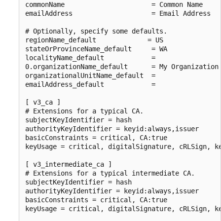
commonName                      = Common Name

emailAddress                    = Email Address

# Optionally, specify some defaults.

regionName_default             = US

stateOrProvinceName_default     = WA

localityName_default            =

0.organizationName_default      = My Organization

organizationalUnitName_default  =

emailAddress_default            =

[ v3_ca ]

# Extensions for a typical CA.

subjectKeyIdentifier = hash

authorityKeyIdentifier = keyid:always,issuer

basicConstraints = critical, CA:true

keyUsage = critical, digitalSignature, cRLSign, ke
[ v3_intermediate_ca ]

# Extensions for a typical intermediate CA.

subjectKeyIdentifier = hash

authorityKeyIdentifier = keyid:always,issuer

basicConstraints = critical, CA:true

keyUsage = critical, digitalSignature, cRLSign, ke