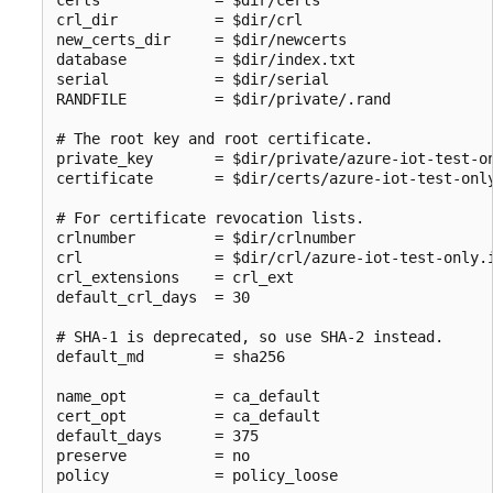
crl_dir           = $dir/crl

new_certs_dir     = $dir/newcerts

database          = $dir/index.txt

serial            = $dir/serial

RANDFILE          = $dir/private/.rand

# The root key and root certificate.

private_key       = $dir/private/azure-iot-test-on
certificate       = $dir/certs/azure-iot-test-only
# For certificate revocation lists.

crlnumber         = $dir/crlnumber

crl               = $dir/crl/azure-iot-test-only.i
crl_extensions    = crl_ext

default_crl_days  = 30

# SHA-1 is deprecated, so use SHA-2 instead.

default_md        = sha256

name_opt          = ca_default

cert_opt          = ca_default

default_days      = 375

preserve          = no

policy            = policy_loose
