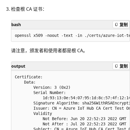
检查根 CA 证书：
bash
复制
请注意，颁发者和使用者都是根 CA
。
output
复制
Certificate:

    Data:

        Version: 3 (0x2)

        Serial Number:

            1d:93:13:0e:54:07:95:1d:8c:57:4f:12:14
        Signature Algorithm: sha256WithRSAEncrypti
        Issuer: CN = Azure IoT Hub CA Cert Test On
        Validity

            Not Before: Jun 20 22:52:23 2022 GMT

            Not After : Jul 20 22:52:23 2022 GMT

        Subject: CN = Azure IoT Hub CA Cert Test O