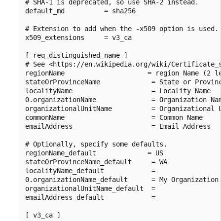
# SHA-1 is deprecated, so use SHA-2 instead.

default_md          = sha256

# Extension to add when the -x509 option is used.

x509_extensions     = v3_ca

[ req_distinguished_name ]

# See <https://en.wikipedia.org/wiki/Certificate_s
regionName                     = region Name (2 le
stateOrProvinceName             = State or Provinc
localityName                    = Locality Name

0.organizationName              = Organization Nam
organizationalUnitName          = Organizational U
commonName                      = Common Name

emailAddress                    = Email Address

# Optionally, specify some defaults.

regionName_default             = US

stateOrProvinceName_default     = WA

localityName_default            =

0.organizationName_default      = My Organization

organizationalUnitName_default  =

emailAddress_default            =

[ v3_ca ]
