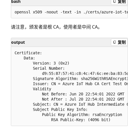
bash
复制
请注意，颁发者是根 CA，使用者是中间 CA
。
output
复制
Certificate:

    Data:

        Version: 3 (0x2)

        Serial Number:

            d9:55:87:57:41:c8:4c:47:6c:ee:ba:83:5d
        Signature Algorithm: sha256WithRSAEncrypti
        Issuer: CN = Azure IoT Hub CA Cert Test On
        Validity

            Not Before: Jun 20 22:54:01 2022 GMT

            Not After : Jul 20 22:54:01 2022 GMT

        Subject: CN = Azure IoT Hub Intermediate C
        Subject Public Key Info:

            Public Key Algorithm: rsaEncryption
