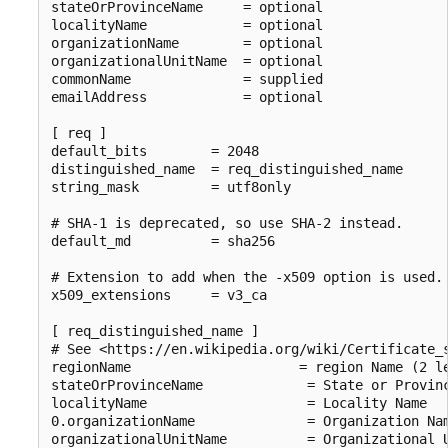
stateOrProvinceName     = optional

localityName            = optional

organizationName        = optional

organizationalUnitName  = optional

commonName              = supplied

emailAddress            = optional

[ req ]

default_bits        = 2048

distinguished_name  = req_distinguished_name

string_mask         = utf8only

# SHA-1 is deprecated, so use SHA-2 instead.

default_md          = sha256

# Extension to add when the -x509 option is used.

x509_extensions     = v3_ca

[ req_distinguished_name ]

# See <https://en.wikipedia.org/wiki/Certificate_s
regionName                     = region Name (2 le
stateOrProvinceName             = State or Provinc
localityName                    = Locality Name

0.organizationName              = Organization Nam
organizationalUnitName          = Organizational U