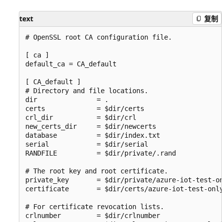
text
复制
# OpenSSL root CA configuration file.

[ ca ]

default_ca = CA_default

[ CA_default ]

# Directory and file locations.

dir               = .

certs             = $dir/certs

crl_dir           = $dir/crl

new_certs_dir     = $dir/newcerts

database          = $dir/index.txt

serial            = $dir/serial

RANDFILE          = $dir/private/.rand

# The root key and root certificate.

private_key       = $dir/private/azure-iot-test-on
certificate       = $dir/certs/azure-iot-test-only
# For certificate revocation lists.

crlnumber         = $dir/crlnumber
