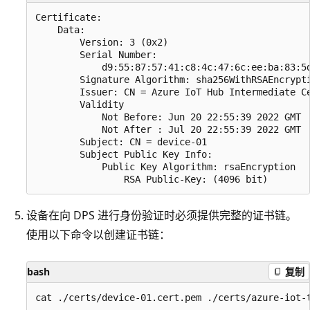
Certificate:

    Data:

        Version: 3 (0x2)

        Serial Number:

            d9:55:87:57:41:c8:4c:47:6c:ee:ba:83:5d
        Signature Algorithm: sha256WithRSAEncrypti
        Issuer: CN = Azure IoT Hub Intermediate Ce
        Validity

            Not Before: Jun 20 22:55:39 2022 GMT

            Not After : Jul 20 22:55:39 2022 GMT

        Subject: CN = device-01

        Subject Public Key Info:

            Public Key Algorithm: rsaEncryption

设备在向 DPS 进行身份验证时必须提供完整的证书链。
使用以下命令以创建证书链：
bash
复制