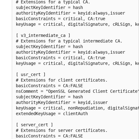
# Extensions for a typical CA.

subjectKeyIdentifier = hash

authorityKeyIdentifier = keyid:always,issuer

basicConstraints = critical, CA:true

keyUsage = critical, digitalSignature, cRLSign, ke
[ v3_intermediate_ca ]

# Extensions for a typical intermediate CA.

subjectKeyIdentifier = hash

authorityKeyIdentifier = keyid:always,issuer

basicConstraints = critical, CA:true

keyUsage = critical, digitalSignature, cRLSign, ke
[ usr_cert ]

# Extensions for client certificates.

basicConstraints = CA:FALSE

nsComment = "OpenSSL Generated Client Certificate"
subjectKeyIdentifier = hash

authorityKeyIdentifier = keyid,issuer

keyUsage = critical, nonRepudiation, digitalSignat
extendedKeyUsage = clientAuth

[ server_cert ]

# Extensions for server certificates.

basicConstraints = CA:FALSE
