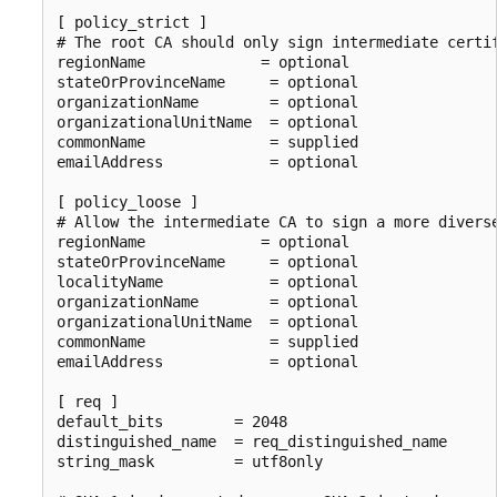
[ policy_strict ]

# The root CA should only sign intermediate certif
regionName             = optional

stateOrProvinceName     = optional

organizationName        = optional

organizationalUnitName  = optional

commonName              = supplied

emailAddress            = optional

[ policy_loose ]

# Allow the intermediate CA to sign a more diverse
regionName             = optional

stateOrProvinceName     = optional

localityName            = optional

organizationName        = optional

organizationalUnitName  = optional

commonName              = supplied

emailAddress            = optional

[ req ]

default_bits        = 2048

distinguished_name  = req_distinguished_name

string_mask         = utf8only
