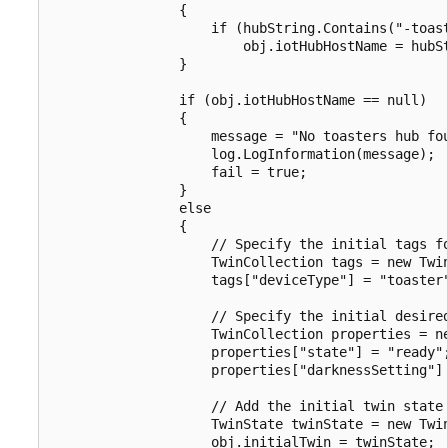
                {

                    if (hubString.Contains("-toast
                        obj.iotHubHostName = hubSt
                }

                if (obj.iotHubHostName == null)

                {

                    message = "No toasters hub fou
                    log.LogInformation(message);

                    fail = true;

                }

                else

                {

                    // Specify the initial tags fo
                    TwinCollection tags = new Twin
                    tags["deviceType"] = "toaster"
                    // Specify the initial desired
                    TwinCollection properties = ne
                    properties["state"] = "ready";
                    properties["darknessSetting"] 
                    // Add the initial twin state 
                    TwinState twinState = new Twin
                    obj.initialTwin = twinState;
