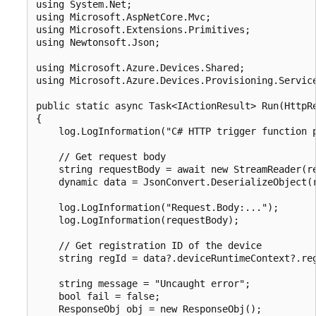
using System.Net;

using Microsoft.AspNetCore.Mvc;

using Microsoft.Extensions.Primitives;

using Newtonsoft.Json;

using Microsoft.Azure.Devices.Shared;             
using Microsoft.Azure.Devices.Provisioning.Service
public static async Task<IActionResult> Run(HttpRe
{

    log.LogInformation("C# HTTP trigger function p
    // Get request body

    string requestBody = await new StreamReader(re
    dynamic data = JsonConvert.DeserializeObject(r
    log.LogInformation("Request.Body:...");

    log.LogInformation(requestBody);

    // Get registration ID of the device

    string regId = data?.deviceRuntimeContext?.reg
    string message = "Uncaught error";

    bool fail = false;

    ResponseObj obj = new ResponseObj();
