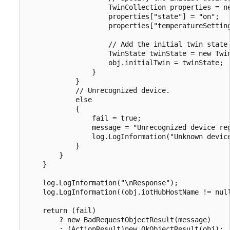
                    TwinCollection properties = ne
                    properties["state"] = "on";

                    properties["temperatureSetting
                    // Add the initial twin state 
                    TwinState twinState = new Twin
                    obj.initialTwin = twinState;

                }

            }

            // Unrecognized device.

            else

            {

                fail = true;

                message = "Unrecognized device reg
                log.LogInformation("Unknown device
            }

        }

    }

    log.LogInformation("\nResponse");

    log.LogInformation((obj.iotHubHostName != null
    return (fail)

        ? new BadRequestObjectResult(message) 

        : (ActionResult)new OkObjectResult(obj);
