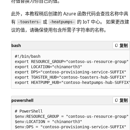
符值替换为你自己的值。
此外，本教程稍后创建的 Azure 函数代码会查找名称中具
有
或
的 IoT 中心。 如果更改建
-toasters-
-heatpumps-
议的值，请确保使用包含所需子字符串的名称。
bash
复制
#!/bin/bash

export RESOURCE_GROUP="contoso-us-resource-group"

export LOCATION="chinanorth3"

export DPS="contoso-provisioning-service-SUFFIX"

export TOASTER_HUB="contoso-toasters-hub-SUFFIX"

powershell
复制
# PowerShell

$env:RESOURCE_GROUP = "contoso-us-resource-group"

$env:LOCATION = "chinanorth3"

$env:DPS = "contoso-provisioning-service-SUFFIX"
