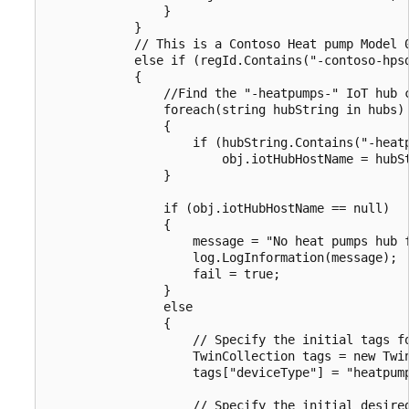
                }

            }

            // This is a Contoso Heat pump Model 0
            else if (regId.Contains("-contoso-hpsd
            {

                //Find the "-heatpumps-" IoT hub c
                foreach(string hubString in hubs)

                {

                    if (hubString.Contains("-heatp
                        obj.iotHubHostName = hubSt
                }

                if (obj.iotHubHostName == null)

                {

                    message = "No heat pumps hub f
                    log.LogInformation(message);

                    fail = true;

                }

                else

                {

                    // Specify the initial tags fo
                    TwinCollection tags = new Twin
                    tags["deviceType"] = "heatpump
                    // Specify the initial desired