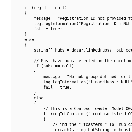
    if (regId == null)

    {

        message = "Registration ID not provided fo
        log.LogInformation("Registration ID : NULL
        fail = true;

    }

    else

    {

        string[] hubs = data?.linkedHubs?.ToObject
        // Must have hubs selected on the enrollme
        if (hubs == null)

        {

            message = "No hub group defined for th
            log.LogInformation("linkedHubs : NULL"
            fail = true;

        }

        else

        {

            // This is a Contoso Toaster Model 007
            if (regId.Contains("-contoso-tstrsd-00
            {

                //Find the "-toasters-" IoT hub co
                foreach(string hubString in hubs)
