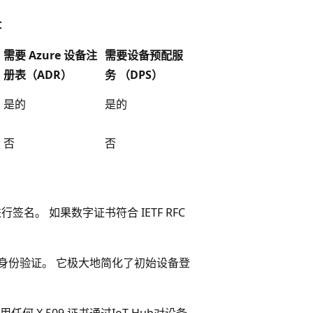
证：
需要 Azure 设备注
需要设备预配服
册表（ADR）
务 （DPS）
是的
是的
否
否
行签名。 如果数字证书符合 IETF RFC
ub 的身份验证。 它极大地简化了初始设备登
 X.509 证书通过IoT Hub对设备