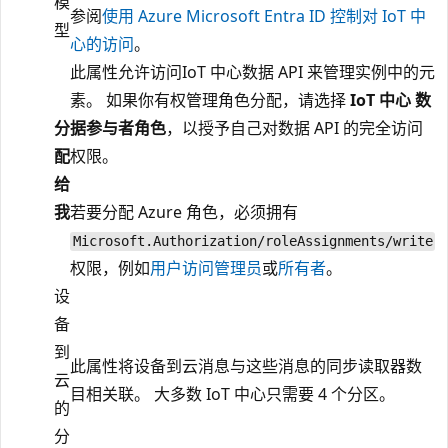
模
参阅
使用 Azure Microsoft Entra ID 控制对 IoT 中
型
心的访问
。
此属性允许访问IoT 中心数据 API 来管理实例中的元
素。 如果你有权管理角色分配，请选择
IoT 中心 数
分
据参与者角色
，以授予自己对数据 API 的完全访问
配
权限。
给
我
若要分配 Azure 角色，必须拥有
Microsoft.Authorization/roleAssignments/write
权限，例如
用户访问管理员
或
所有者
。
设
备
到
此属性将设备到云消息与这些消息的同步读取器数
云
目相关联。 大多数 IoT 中心只需要 4 个分区。
的
分