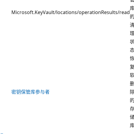
Microsoft.KeyVault/locations/operationResults/read
密钥保管库参与者