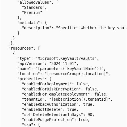
      "allowedValues": [

        "Standard",

        "Premium"

      ],

      "metadata": {

        "description": "Specifies whether the key vaul
      }

    }

   },

  "resources": [

    {

      "type": "Microsoft.KeyVault/vaults",

      "apiVersion": "2024-11-01",

      "name": "[parameters('keyVaultName')]",

      "location": "[resourceGroup().location]",

      "properties": {

        "enabledForDeployment": false,

        "enabledForDiskEncryption": false,

        "enabledForTemplateDeployment": false,

        "tenantId": "[subscription().tenantId]",

        "enableRbacAuthorization": true,

        "enableSoftDelete": true,

        "softDeleteRetentionInDays": 90,

        "enablePurgeProtection": true,

        "sku": {
