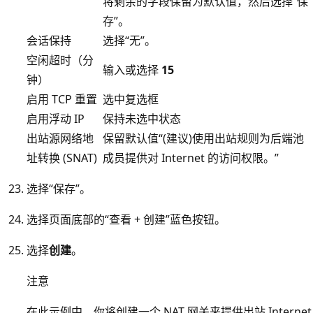
将剩余的字段保留为默认值，然后选择“保
存”。
会话保持
选择“无”。
空闲超时（分
输入或选择
15
钟）
启用 TCP 重置
选中复选框
启用浮动 IP
保持未选中状态
出站源网络地
保留默认值“(建议)使用出站规则为后端池
址转换 (SNAT)
成员提供对 Internet 的访问权限。”
选择“保存”。
选择页面底部的“查看 + 创建”蓝色按钮。
选择
创建
。
注意
在此示例中，你将创建一个 NAT 网关来提供出站 Internet