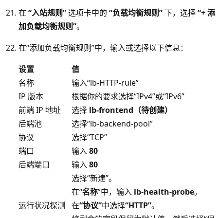
在
“入站规则”
选项卡中的
“负载均衡规则”
下，选择
“+ 添
加负载均衡规则”
。
在“添加负载均衡规则”中，输入或选择以下信息：
设置
值
名称
输入“lb-HTTP-rule”
IP 版本
根据你的要求选择“IPv4”或“IPv6”
前端 IP 地址
选择
lb-frontend（待创建）
后端池
选择“lb-backend-pool”
协议
选择“TCP”
端口
输入
80
后端端口
输入
80
选择“新建”。
在“
名称
”中，输入
lb-health-probe
。
运行状况探测
在
“协议”
中选择
“HTTP”
。