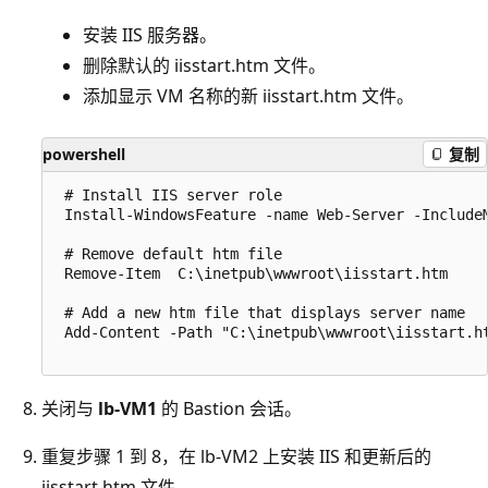
安装 IIS 服务器。
删除默认的 iisstart.htm 文件。
添加显示 VM 名称的新 iisstart.htm 文件。
powershell
复制
 # Install IIS server role

 Install-WindowsFeature -name Web-Server -IncludeM
 # Remove default htm file

 Remove-Item  C:\inetpub\wwwroot\iisstart.htm

 # Add a new htm file that displays server name

 Add-Content -Path "C:\inetpub\wwwroot\iisstart.ht
关闭与
lb-VM1
的 Bastion 会话。
重复步骤 1 到 8，在 lb-VM2 上安装 IIS 和更新后的
iisstart.htm 文件
。