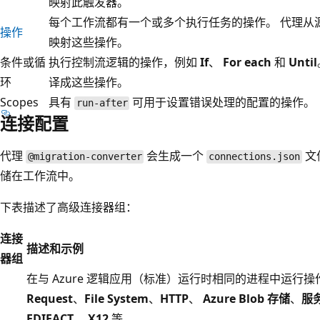
映射此触发器。
每个工作流都有一个或多个执行任务的操作。 代理从
操作
映射这些操作。
条件或循
执行控制流逻辑的操作，例如
If
、
For each
和
Until
环
译成这些操作。
Scopes
具有
可用于设置错误处理的配置的操作。
run-after
连接配置
代理
会生成一个
文
@migration-converter
connections.json
储在工作流中。
下表描述了高级连接器组：
连接
描述和示例
器组
在与 Azure 逻辑应用（标准）运行时相同的进程中运行
Request
、
File System
、
HTTP
、
Azure Blob 存储
、
服
EDIFACT
、
X12
等。