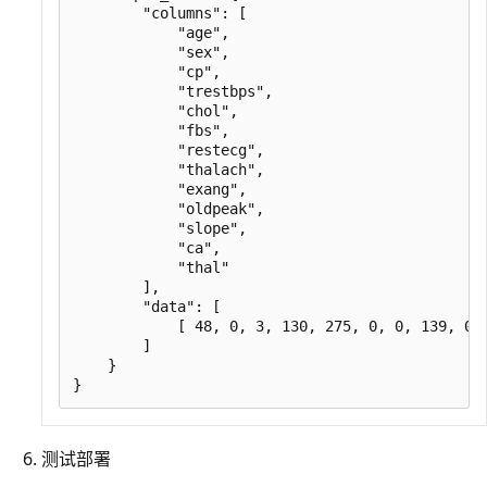
        "columns": [

            "age",

            "sex",

            "cp",

            "trestbps",

            "chol",

            "fbs",

            "restecg",

            "thalach",

            "exang",

            "oldpeak",

            "slope",

            "ca",

            "thal"

        ],

        "data": [

            [ 48, 0, 3, 130, 275, 0, 0, 139, 0, 
        ]

    }

测试部署