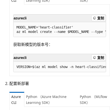
CLI
Learning SDK）
SDK）
azurecli
复制
MODEL_NAME='heart-classifier'

获取新模型的版本号：
azurecli
复制
配置新部署
Azure
Python （Azure Machine
Python （MLflow
CLI
Learning SDK）
SDK）