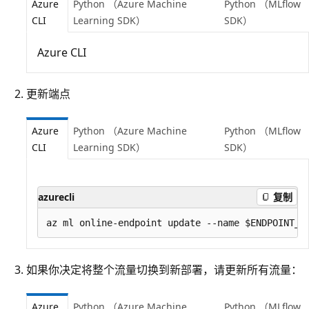
Azure
Python （Azure Machine
Python （MLflow
CLI
Learning SDK）
SDK）
Azure CLI
更新端点
Azure
Python （Azure Machine
Python （MLflow
CLI
Learning SDK）
SDK）
azurecli
复制
如果你决定将整个流量切换到新部署，请更新所有流量：
Azure
Python （Azure Machine
Python （MLflow