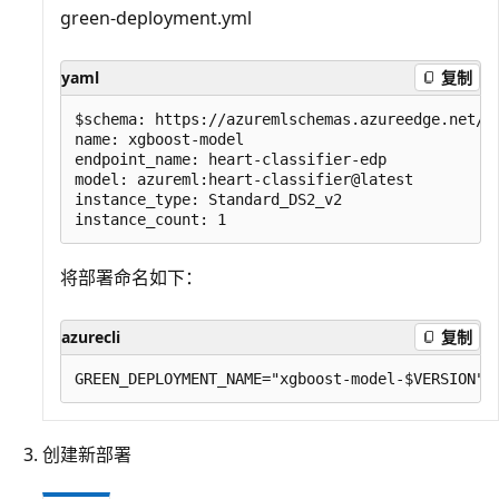
green-deployment.yml
yaml
复制
$schema: https://azuremlschemas.azureedge.net/la
name: xgboost-model

endpoint_name: heart-classifier-edp

model: azureml:heart-classifier@latest

instance_type: Standard_DS2_v2

将部署命名如下：
azurecli
复制
创建新部署