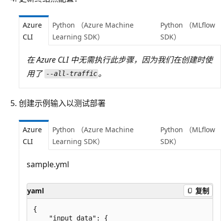
Azure
Python （Azure Machine
Python （MLflow
CLI
Learning SDK）
SDK）
在 Azure CLI 中无需执行此步骤，因为我们在创建时使
用了
。
--all-traffic
创建示例输入以测试部署
Azure
Python （Azure Machine
Python （MLflow
CLI
Learning SDK）
SDK）
sample.yml
yaml
复制
{

    "input_data": {
