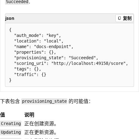
.
Succeeded
json
复制
{

  "auth_mode": "key",

  "location": "local",

  "name": "docs-endpoint",

  "properties": {},

  "provisioning_state": "Succeeded",

  "scoring_uri": "http://localhost:49158/score",

  "tags": {},

  "traffic": {}

下表包含
的可能值：
provisioning_state
值
说明
正在创建资源。
Creating
正在更新资源。
Updating