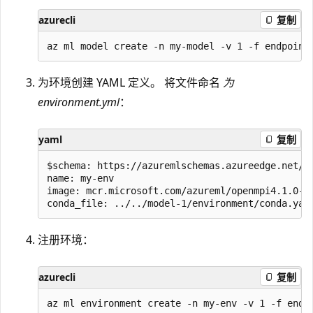
azurecli
复制
为环境创建 YAML 定义。 将文件命名
为
environment.yml
：
yaml
复制
$schema: https://azuremlschemas.azureedge.net/la
name: my-env

image: mcr.microsoft.com/azureml/openmpi4.1.0-ub
注册环境：
azurecli
复制