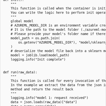
    """

    This function is called when the container is init
    You can write the logic here to perform init opera
    """

    global model

    # AZUREML_MODEL_DIR is an environment variable crea
    # It is the path to the model folder (./azureml-mod
    # Please provide your model's folder name if there 
    model_path = os.path.join(

        os.getenv("AZUREML_MODEL_DIR"), "model/sklearn_
    )

    # deserialize the model file back into a sklearn mo
    model = joblib.load(model_path)

    logging.info("Init complete")

def run(raw_data):

    """

    This function is called for every invocation of th
    In the example we extract the data from the json i
    method and return the result back

    """

    logging.info("model 1: request received")

    data = json.loads(raw_data)["data"]
