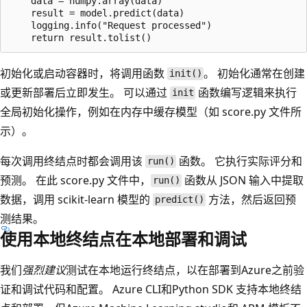
    data = numpy.array(data)

    result = model.predict(data)

    logging.info("Request processed")

初始化或启动容器时，将调用函数
。 初始化通常在创建
init()
或更新部署后立即发生。 可以通过
函数编写逻辑来执行
init
全局初始化操作，例如在内存中缓存模型（如 score.py
文件所
示）。
每次调用终结点时都会调用该
函数。 它执行实际评分和
run()
预测。 在此 score.py
文件中，
函数从 JSON 输入中提取
run()
数据，调用 scikit-learn 模型的
方法，然后返回预
predict()
测结果。
使用本地终结点在本地部署和调试
我们
强烈建议
测试在本地运行终结点，以在部署到Azure之前验
证和调试代码和配置。 Azure CLI和Python SDK 支持本地终结