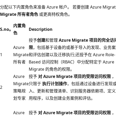
分配以下内置角色来准备 Azure 帐户。 若要创建 Azure Migr
Migrate 所有者角色
或更高特权角色。
内置角
S.no。
Description
色
授予
创建
和管理
Azure Migrate 项目的
完全访
Azure
限
，包括基于设备的或基于导入的发现、业务案
1
Migrate
和评估创建以及迁移执行;还授予在 Azure Role-
所有者
Based 访问控制（RBAC）中分配特定于 Azure
Migrate 的角色的权限。
Azure
授予
对 Azure Migrate 项目的受限访问权限
，
Migrate
只限于
执行计划操作
，包括通过设备进行发现
2
策略规
入、更新和管理清单、识别服务器依赖项、定义
划专家
用程序，以及创建业务案例和评估。
Azure
授予
对 Azure Migrate 项目的受限访问权限
，