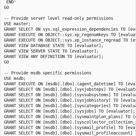
 END'

GO

-- Provide server level read-only permissions

USE master;

GRANT SELECT ON sys.sql_expression_dependencies TO [eva
GRANT EXECUTE ON OBJECT::sys.xp_regenumkeys TO [evaluat
GRANT EXECUTE ON OBJECT::sys.xp_instance_regread TO [ev
GRANT VIEW DATABASE STATE TO [evaluator];

GRANT VIEW SERVER STATE TO [evaluator];

GRANT VIEW ANY DEFINITION TO [evaluator];

GO

-- Provide msdb specific permissions

USE msdb;

GRANT EXECUTE ON [msdb].[dbo].[agent_datetime] TO [eval
GRANT SELECT ON [msdb].[dbo].[sysjobsteps] TO [evaluato
GRANT SELECT ON [msdb].[dbo].[syssubsystems] TO [evalua
GRANT SELECT ON [msdb].[dbo].[sysjobhistory] TO [evalua
GRANT SELECT ON [msdb].[dbo].[syscategories] TO [evalua
GRANT SELECT ON [msdb].[dbo].[sysjobs] TO [evaluator];

GRANT SELECT ON [msdb].[dbo].[sysmaintplan_plans] TO [e
GRANT SELECT ON [msdb].[dbo].[syscollector_collection_s
GRANT SELECT ON [msdb].[dbo].[sysmail_profile] TO [eval
GRANT SELECT ON [msdb].[dbo].[sysmail_profileaccount] T