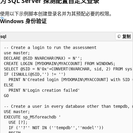
为 SQL Server 探测配置自定义登录
使用以下示例脚本创建登录名并为其预配必要的权限。
Windows 身份验证
sql
复制
-- Create a login to run the assessment

use master;

DECLARE @SID NVARCHAR(MAX) = N'';

CREATE LOGIN [MYDOMAIN\MYACCOUNT] FROM WINDOWS;

SELECT @SID = N'0x'+CONVERT(NVARCHAR, sid, 2) FROM sys
IF (ISNULL(@SID,'') != '')

  PRINT N'Created login [MYDOMAIN\MYACCOUNT] with SID =
ELSE

  PRINT N'Login creation failed'

GO    

-- Create a user in every database other than tempdb, 
USE master;

EXECUTE sp_MSforeachdb '

  USE [?];

  IF (''?'' NOT IN (''tempdb'',''model''))

  BEGIN
