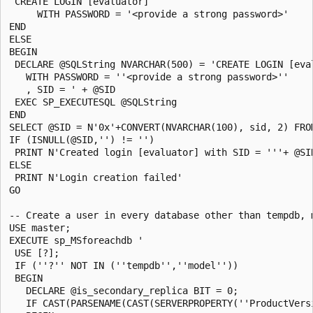
 CREATE LOGIN [evaluator]

     WITH PASSWORD = '<provide a strong password>'

END

ELSE

BEGIN

 DECLARE @SQLString NVARCHAR(500) = 'CREATE LOGIN [eval
   WITH PASSWORD = ''<provide a strong password>''

   , SID = ' + @SID

 EXEC SP_EXECUTESQL @SQLString

END

SELECT @SID = N'0x'+CONVERT(NVARCHAR(100), sid, 2) FRO
IF (ISNULL(@SID,'') != '')

 PRINT N'Created login [evaluator] with SID = '''+ @SI
ELSE

 PRINT N'Login creation failed'

GO

-- Create a user in every database other than tempdb, 
USE master;

EXECUTE sp_MSforeachdb '

 USE [?];

 IF (''?'' NOT IN (''tempdb'',''model''))

 BEGIN

   DECLARE @is_secondary_replica BIT = 0;

   IF CAST(PARSENAME(CAST(SERVERPROPERTY(''ProductVers