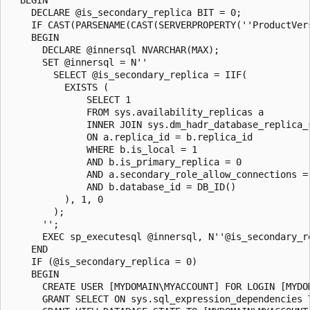
    DECLARE @is_secondary_replica BIT = 0;

    IF CAST(PARSENAME(CAST(SERVERPROPERTY(''ProductVer
    BEGIN

      DECLARE @innersql NVARCHAR(MAX);

      SET @innersql = N''

        SELECT @is_secondary_replica = IIF(

          EXISTS (

              SELECT 1

              FROM sys.availability_replicas a

              INNER JOIN sys.dm_hadr_database_replica_s
              ON a.replica_id = b.replica_id

              WHERE b.is_local = 1

              AND b.is_primary_replica = 0

              AND a.secondary_role_allow_connections = 
              AND b.database_id = DB_ID()

          ), 1, 0

        );

      '';

      EXEC sp_executesql @innersql, N''@is_secondary_r
    END

    IF (@is_secondary_replica = 0)

    BEGIN

      CREATE USER [MYDOMAIN\MYACCOUNT] FOR LOGIN [MYDOM
      GRANT SELECT ON sys.sql_expression_dependencies T