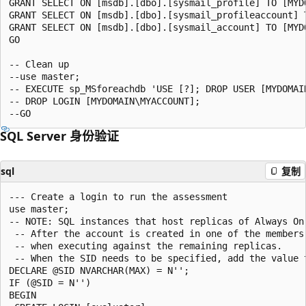
GRANT SELECT ON [msdb].[dbo].[sysmail_profile] TO [MYDO
GRANT SELECT ON [msdb].[dbo].[sysmail_profileaccount] T
GRANT SELECT ON [msdb].[dbo].[sysmail_account] TO [MYDO
GO

-- Clean up

--use master;

-- EXECUTE sp_MSforeachdb 'USE [?]; DROP USER [MYDOMAIN
-- DROP LOGIN [MYDOMAIN\MYACCOUNT];

SQL Server 身份验证
sql
复制
--- Create a login to run the assessment

use master;

-- NOTE: SQL instances that host replicas of Always On
 -- After the account is created in one of the members
 -- when executing against the remaining replicas.

 -- When the SID needs to be specified, add the value 
DECLARE @SID NVARCHAR(MAX) = N'';

IF (@SID = N'')

BEGIN
