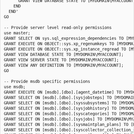
      GRANT VIEW DATABASE STATE TO [MYDOMAIN\MYACCOUNT]
    END

  END'

GO

-- Provide server level read-only permissions

use master;

GRANT SELECT ON sys.sql_expression_dependencies TO [MYD
GRANT EXECUTE ON OBJECT::sys.xp_regenumkeys TO [MYDOMAI
GRANT EXECUTE ON OBJECT::sys.xp_instance_regread TO [MY
GRANT VIEW DATABASE STATE TO [MYDOMAIN\MYACCOUNT];

GRANT VIEW SERVER STATE TO [MYDOMAIN\MYACCOUNT];

GRANT VIEW ANY DEFINITION TO [MYDOMAIN\MYACCOUNT];

GO

-- Provide msdb specific permissions

use msdb;

GRANT EXECUTE ON [msdb].[dbo].[agent_datetime] TO [MYDO
GRANT SELECT ON [msdb].[dbo].[sysjobsteps] TO [MYDOMAIN
GRANT SELECT ON [msdb].[dbo].[syssubsystems] TO [MYDOMA
GRANT SELECT ON [msdb].[dbo].[sysjobhistory] TO [MYDOMA
GRANT SELECT ON [msdb].[dbo].[syscategories] TO [MYDOMA
GRANT SELECT ON [msdb].[dbo].[sysjobs] TO [MYDOMAIN\MYA
GRANT SELECT ON [msdb].[dbo].[sysmaintplan_plans] TO [M
GRANT SELECT ON [msdb].[dbo].[syscollector_collection_s