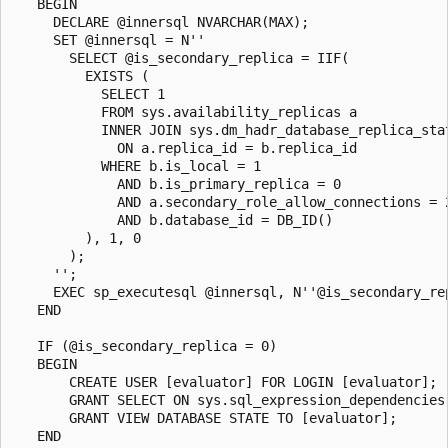
   BEGIN

     DECLARE @innersql NVARCHAR(MAX);

     SET @innersql = N''

       SELECT @is_secondary_replica = IIF(

         EXISTS (

           SELECT 1

           FROM sys.availability_replicas a

           INNER JOIN sys.dm_hadr_database_replica_stat
             ON a.replica_id = b.replica_id

           WHERE b.is_local = 1

             AND b.is_primary_replica = 0

             AND a.secondary_role_allow_connections = 2
             AND b.database_id = DB_ID()

         ), 1, 0

       );

     '';

     EXEC sp_executesql @innersql, N''@is_secondary_re
   END

   IF (@is_secondary_replica = 0)

   BEGIN

       CREATE USER [evaluator] FOR LOGIN [evaluator];

       GRANT SELECT ON sys.sql_expression_dependencies 
       GRANT VIEW DATABASE STATE TO [evaluator];

   END
