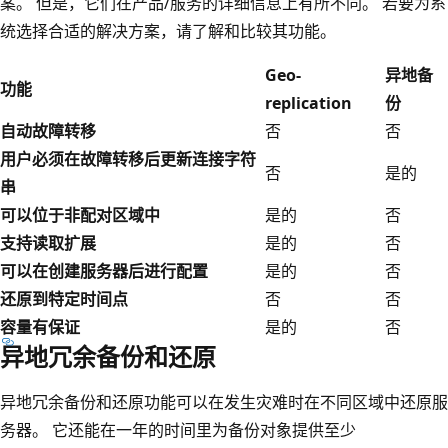
案。 但是，它们在产品/服务的详细信息上有所不同。 若要为系
统选择合适的解决方案，请了解和比较其功能。
Geo-
异地备
功能
replication
份
自动故障转移
否
否
用户必须在故障转移后更新连接字符
否
是的
串
可以位于非配对区域中
是的
否
支持读取扩展
是的
否
可以在创建服务器后进行配置
是的
否
还原到特定时间点
否
否
容量有保证
是的
否
异地冗余备份和还原
异地冗余备份和还原功能可以在发生灾难时在不同区域中还原服
务器。 它还能在一年的时间里为备份对象提供至少