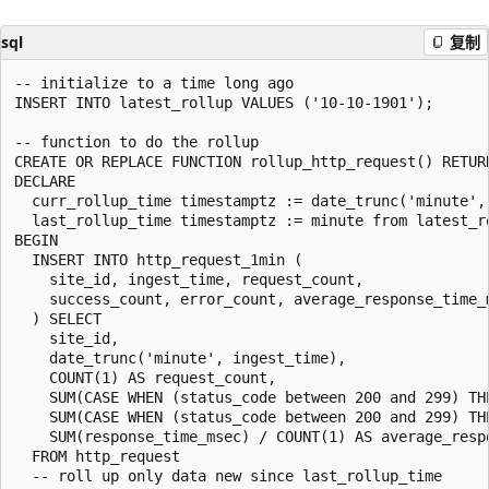
sql
复制
-- initialize to a time long ago

INSERT INTO latest_rollup VALUES ('10-10-1901');

-- function to do the rollup

CREATE OR REPLACE FUNCTION rollup_http_request() RETURN
DECLARE

  curr_rollup_time timestamptz := date_trunc('minute', 
  last_rollup_time timestamptz := minute from latest_ro
BEGIN

  INSERT INTO http_request_1min (

    site_id, ingest_time, request_count,

    success_count, error_count, average_response_time_m
  ) SELECT

    site_id,

    date_trunc('minute', ingest_time),

    COUNT(1) AS request_count,

    SUM(CASE WHEN (status_code between 200 and 299) TH
    SUM(CASE WHEN (status_code between 200 and 299) THE
    SUM(response_time_msec) / COUNT(1) AS average_respo
  FROM http_request

  -- roll up only data new since last_rollup_time
