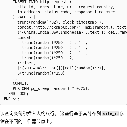
    INSERT INTO http_request (

      site_id, ingest_time, url, request_country,

      ip_address, status_code, response_time_msec

    ) VALUES (

      trunc(random()*32), clock_timestamp(),

      concat('http://example.com/', md5(random()::text)
      ('{China,India,USA,Indonesia}'::text[])[ceil(rand
      concat(

        trunc(random()*250 + 2), '.',

        trunc(random()*250 + 2), '.',

        trunc(random()*250 + 2), '.',

        trunc(random()*250 + 2)

      )::inet,

      ('{200,404}'::int[])[ceil(random()*2)],

      5+trunc(random()*150)

    );

    COMMIT;

    PERFORM pg_sleep(random() * 0.25);

  END LOOP;

该查询会每秒插入大约八行。 这些行基于其分布列
存
site_id
储在不同的工作器节点上。