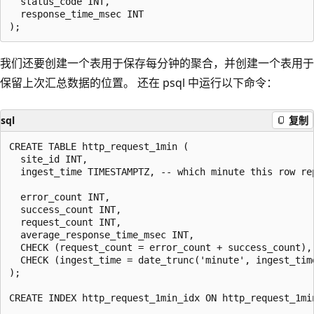
  status_code INT,

  response_time_msec INT

我们还要创建一个表用于保存每分钟的聚合，并创建一个表用于
保留上次汇总数据的位置。 还在 psql 中运行以下命令：
sql
复制
CREATE TABLE http_request_1min (

  site_id INT,

  ingest_time TIMESTAMPTZ, -- which minute this row rep
  error_count INT,

  success_count INT,

  request_count INT,

  average_response_time_msec INT,

  CHECK (request_count = error_count + success_count),

  CHECK (ingest_time = date_trunc('minute', ingest_time
);

CREATE INDEX http_request_1min_idx ON http_request_1min