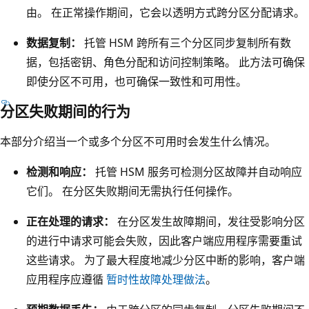
由。 在正常操作期间，它会以透明方式跨分区分配请求。
b
r
数据复制：
托管 HSM 跨所有三个分区同步复制所有数
i
据，包括密钥、角色分配和访问控制策略。 此方法可确保
c
即使分区不可用，也可确保一致性和可用性。
控
分区失败期间的行为
制
器
本部分介绍当一个或多个分区不可用时会发生什么情况。
。
检测和响应：
托管 HSM 服务可检测分区故障并自动响应
三
它们。 在分区失败期间无需执行任何操作。
个
箭
正在处理的请求：
在分区发生故障期间，发往受影响分区
头
的进行中请求可能会失败，因此客户端应用程序需要重试
，
这些请求。 为了最大程度地减少分区中断的影响，客户端
标
应用程序应遵循
暂时性故障处理做法
。
有
服