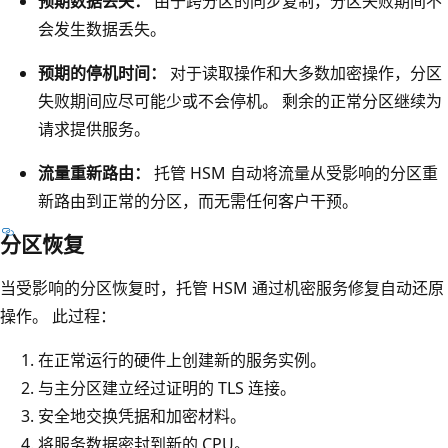
预期数据丢失：
由于跨分区的同步复制，分区失败期间不
务
会发生数据丢失。
修
预期的停机时间：
对于读取操作和大多数加密操作，分区
复
失败期间应尽可能少或不会停机。 剩余的正常分区继续为
操
请求提供服务。
作
，
流量重新路由：
托管 HSM 自动将流量从受影响的分区重
每
新路由到正常的分区，而无需任何客户干预。
个
分区恢复
箭
头
当受影响的分区恢复时，托管 HSM 通过机密服务修复自动还原
向
操作。 此过程：
下
在正常运行的硬件上创建新的服务实例。
指
与主分区建立经过证明的 TLS 连接。
向
安全地交换凭据和加密材料。
三
将服务数据密封到新的 CPU。
个