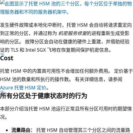
位
发生硬件故障或本地化中断时，托管 HSM 会自动将请求重定向
于
到正常的分区，并通过称为
机密服务修复
的进程重新生成受影
示
响的分区。 故障分区会自动在健康的硬件上重建，并借助经验
意
证的 TLS 和 Intel SGX 飞地在恢复期间保护机密信息。
Cost
图
顶
托管 HSM 中的内置高可用性不会增加任何额外费用。 定价基于
部
HSM 池的数量和所执行的操作数。 有关详细信息，请参阅
的
Azure 托管 HSM 定价
。
是
所有分区处于健康状态时的行为
H
S
本部分介绍当托管 HSM 池运行正常且所有分区可用时的期望情
M
况。
F
流量路由：
托管 HSM 自动管理其三个分区之间的流量路
a