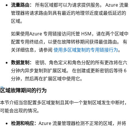
流量路由：
所有区域都可以为请求提供服务。 Azure 流量
加
管理器将请求路由到具有最近的地理邻近度或最低延迟的
密
区域。
边
界
如果使用Azure 专用链接访问托管 HSM，请在两个区域中
。
配置专用终结点，以便在故障转移期间获得最佳路由。 有
在
关详细信息，请参阅
使用多区域复制的专用链接行为
。
此
数据复制：
密钥、角色定义和角色分配的所有更改将在六
边
分钟内异步复制到扩展区域。 在创建或更新密钥后等待 6
界
分钟，然后再在扩展区域中使用它。
内
，
区域故障期间的行为
将
本节介绍当您配置多区域复制且其中一个复制区域发生中断时，
水
可能会出现的情况。
平
排
检测和响应：
Azure 流量管理器检测不正常的区域，并将
列