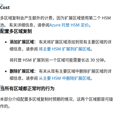
个
Cost
图
多区域复制会产生额外的计费，因为扩展区域使用第二个 HSM
示
池。 有关详细信息，请参阅
Azure 托管 HSM 定价
。
的
配置多区域复制
宽
添加扩展区域：
有关将扩展区域添加到现有主要区域的详
度
细信息，请参阅
将主要 HSM 扩展到扩展区域
。
。
此
将托管 HSM 扩展到另一个区域可能需要长达 30 分钟。
区
域
删除扩展区域：
有关从现有主要区域中删除扩展区域的详
标
细信息，请参阅
从主要 HSM 中删除扩展区域
。
记
当所有区域都正常时的行为
为
客
本部分介绍配置多区域复制时预期的情况，这两个区域都是可操
户
作的。
的