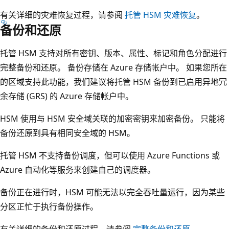
T
有关详细的灾难恢复过程，请参阅
托管 HSM 灾难恢复
。
备份和还原
E
E
托管 HSM 支持对所有密钥、版本、属性、标记和角色分配进行
S
完整备份和还原。 备份存储在 Azure 存储帐户中。 如果您所在
G
的区域支持此功能，我们建议将托管 HSM 备份到已启用异地冗
X
余存储 (GRS) 的 Azure 存储帐户中。
e
n
HSM 使用与 HSM 安全域关联的加密密钥来加密备份。 只能将
c
备份还原到具有相同安全域的 HSM。
l
托管 HSM 不支持备份调度，但可以使用 Azure Functions 或
a
Azure 自动化等服务来创建自己的调度器。
v
e
备份正在进行时，HSM 可能无法以完全吞吐量运行，因为某些
。
分区正忙于执行备份操作。
这
三
有关详细的备份和还原过程，请参阅
完整备份和还原
。