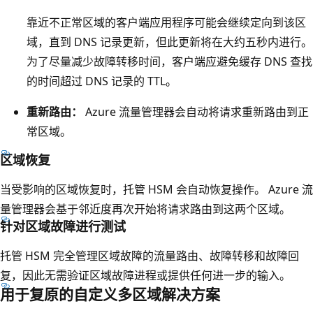
物
靠近不正常区域的客户端应用程序可能会继续定向到该区
理
域，直到 DNS 记录更新，但此更新将在大约五秒内进行。
服
为了尽量减少故障转移时间，客户端应避免缓存 DNS 查找
务
的时间超过 DNS 记录的 TTL。
器
重新路由：
Azure 流量管理器会自动将请求重新路由到正
框
常区域。
下
。
区域恢复
每
当受影响的区域恢复时，托管 HSM 会自动恢复操作。 Azure 流
个
量管理器会基于邻近度再次开始将请求路由到这两个区域。
容
针对区域故障进行测试
器
包
托管 HSM 完全管理区域故障的流量路由、故障转移和故障回
含
复，因此无需验证区域故障进程或提供任何进一步的输入。
用于复原的自定义多区域解决方案
F
I