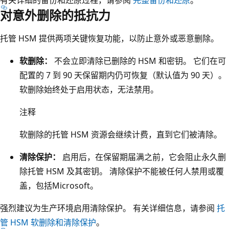
对意外删除的抵抗力
个
T
托管 HSM 提供两项关键恢复功能，以防止意外或恶意删除。
E
E
软删除：
不会立即清除已删除的 HSM 和密钥。 它们在可
框
配置的 7 到 90 天保留期内仍可恢复（默认值为 90 天）。
通
软删除始终处于启用状态，无法禁用。
过
注释
标
注
软删除的托管 HSM 资源会继续计费，直到它们被清除。
为
“
清除保护：
启用后，在保留期届满之前，它会阻止永久删
经
除托管 HSM 及其密钥。 清除保护不能被任何人禁用或覆
证
盖，包括Microsoft。
明
强烈建议为生产环境启用清除保护。 有关详细信息，请参阅
托
的
管 HSM 软删除和清除保护
。
T