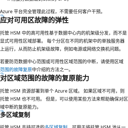
物
Azure 平台完全管理此过程，不需要任何客户干预。
理
应对可用区故障的弹性
服
务
托管 HSM 中的高可用性基于数据中心内的机架级分发，而不是
器
显式可用性区域部署。 每个分区在不同的机架中的单独服务器
机
上运行，从而防止机架级故障，例如电源或网络交换机问题。
架
若要防范数据中心范围或可用性区域范围的中断，请使用区域
。
范围的故障复原
中介绍的方法之一。
在
对区域范围的故障的复原能力
三
个
托管 HSM 资源部署到单个 Azure 区域。 如果区域不可用，则
物
托管 HSM 也不可用。 但是，可以使用某些方法来帮助确保对区
理
域中断的复原能力。
服
多区域复制
务
托管 HSM 支持可选的
多区域复制
，可用于将托管 HSM 池从一
器