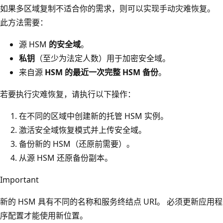
如果多区域复制不适合你的需求，则可以实现手动灾难恢复。
P
此方法需要：
S
1
源 HSM
的安全域
。
4
私钥
（至少为法定人数）用于加密安全域。
0
来自源
HSM 的最近一次完整 HSM 备份
。
-
若要执行灾难恢复，请执行以下操作：
2
级
在不同的区域中创建新的托管 HSM 实例。
别
激活安全域恢复模式并上传安全域。
3
备份新的 HSM（还原前需要）。
H
从源 HSM 还原备份副本。
S
Important
M
实
新的 HSM 具有不同的名称和服务终结点 URI。 必须更新应用程
例
序配置才能使用新位置。
和