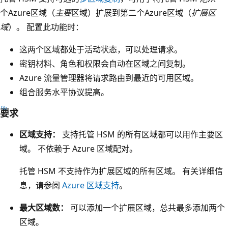
个Azure区域（
主要
区域）扩展到第二个Azure区域（
扩展区
框
域
）。 配置此功能时：
下
方
这两个区域都处于活动状态，可以处理请求。
，
密钥材料、角色和权限会自动在区域之间复制。
有
Azure 流量管理器将请求路由到最近的可用区域。
一
组合服务水平协议提高。
个
要求
大
型
区域支持：
支持托管 HSM 的所有区域都可以用作主要区
封
域。 不依赖于 Azure 区域配对。
闭
区
托管 HSM 不支持作为扩展区域的所有区域。 有关详细信
域
息，请参阅
Azure 区域支持
。
横
最大区域数：
可以添加一个扩展区域，总共最多添加两个
跨
区域。
整