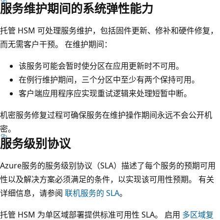
服务维护期间的系统弹性能力
L
S
托管 HSM 可处理服务维护，包括固件更新、修补和硬件修复，
”
而无需客户干预。 在维护期间：
的
该服务可能会暂时使分区在应用更新时不可用。
双
在例行维护期间，三个分区中至少有两个保持可用。
向
客户端应用程序应实现重试逻辑来处理短暂中断。
箭
头
机密服务修复过程可确保服务在维护操作期间永远不会公开机
全
密。
部
服务级别协议
互
连
Azure服务的服务级别协议（SLA）描述了每个服务的预期可用
。
性以及解决方案必须满足的条件，以实现该可用性预期。 有关
详细信息，请参阅
联机服务的 SLA
。
托管 HSM 为单区域部署提供标准可用性 SLA。 启用
多区域复