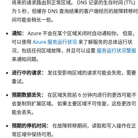
将来的请求路由到正常区域。 DNS 记录的生存时间 (TTL)
三
为 5 秒，但缓存 DNS 查询结果的客户端经历的故障转移时
个
间可能会稍长一些。
容
通知：
Azure 不会在某个区域关闭时自动通知你。 但是，
器
可以使用
Azure 服务运行状况
来了解服务的总体运行状
，
况，包括任何区域故障，并且可以设置
服务运行状况警报
每
来通知问题。
个
容
进行中的请求：
发往受影响区域的请求可能会失败，需要
器
重试。
直
接
预期数据丢失：
在区域失败前 6 分钟内进行的更改可能不
放
会复制到扩展区域。 如果主要区域不可恢复，这些更改可
置
能会丢失。
在
预期的停机时间：
在故障转移期间，读取和写入操作在正
一
常区域中保持可用。
个