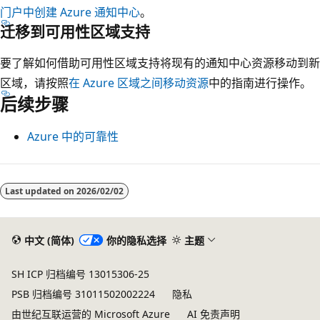
门户中创建 Azure 通知中心
。
迁移到可用性区域支持
要了解如何借助可用性区域支持将现有的通知中心资源移动到新
区域，请按照
在 Azure 区域之间移动资源
中的指南进行操作。
后续步骤
Azure 中的可靠性
阅
读
Last updated on
2026/02/02
模
式
中文 (简体)
你的隐私选择
主题
已
禁
SH ICP 归档编号 13015306-25
用
PSB 归档编号 31011502002224
隐私
由世纪互联运营的 Microsoft Azure
AI 免责声明