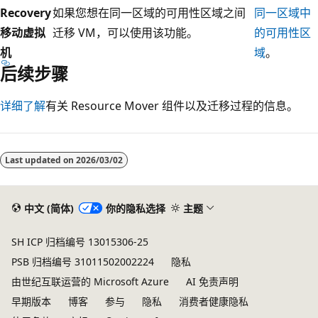
Recovery
如果您想在同一区域的可用性区域之间
同一区域中
移动虚拟
迁移 VM，可以使用该功能。
的可用性区
机
域
。
后续步骤
详细了解
有关 Resource Mover 组件以及迁移过程的信息。
阅
读
Last updated on
2026/03/02
模
式
已
中文 (简体)
你的隐私选择
主题
禁
SH ICP 归档编号 13015306-25
用
PSB 归档编号 31011502002224
隐私
由世纪互联运营的 Microsoft Azure
AI 免责声明
早期版本
博客
参与
隐私
消费者健康隐私