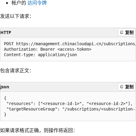
帐户的
访问令牌
发送以下请求：
HTTP
复制
POST https://management.chinacloudapi.cn/subscriptions
Authorization: Bearer <access-token>

包含请求正文：
json
复制
{

 "resources": ["<resource-id-1>", "<resource-id-2>"],

 "targetResourceGroup": "/subscriptions/<subscription-
如果请求格式正确，则操作将返回：