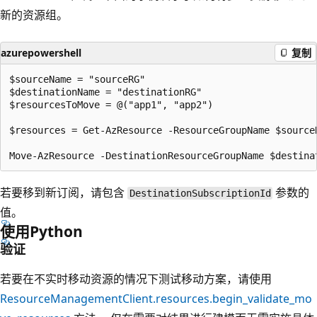
新的资源组。
azurepowershell
复制
$sourceName = "sourceRG"

$destinationName = "destinationRG"

$resourcesToMove = @("app1", "app2")

$resources = Get-AzResource -ResourceGroupName $source
若要移到新订阅，请包含
参数的
DestinationSubscriptionId
值。
使用Python
验证
若要在不实时移动资源的情况下测试移动方案，请使用
ResourceManagementClient.resources.begin_validate_mo