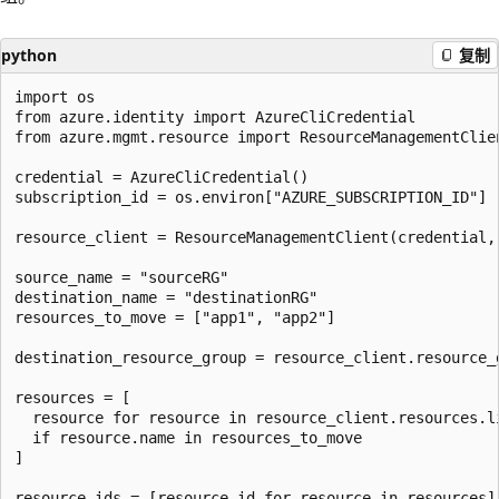
python
复制
import os

from azure.identity import AzureCliCredential

from azure.mgmt.resource import ResourceManagementClien
credential = AzureCliCredential()

subscription_id = os.environ["AZURE_SUBSCRIPTION_ID"]

resource_client = ResourceManagementClient(credential, 
source_name = "sourceRG"

destination_name = "destinationRG"

resources_to_move = ["app1", "app2"]

destination_resource_group = resource_client.resource_g
resources = [

  resource for resource in resource_client.resources.l
  if resource.name in resources_to_move

]

resource_ids = [resource.id for resource in resources]
