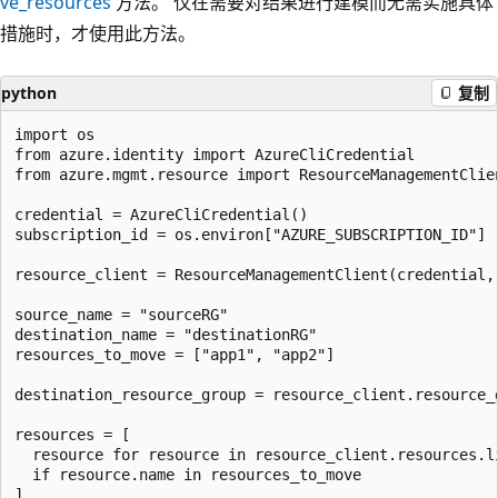
ve_resources
方法。 仅在需要对结果进行建模而无需实施具体
措施时，才使用此方法。
python
复制
import os

from azure.identity import AzureCliCredential

from azure.mgmt.resource import ResourceManagementClien
credential = AzureCliCredential()

subscription_id = os.environ["AZURE_SUBSCRIPTION_ID"]

resource_client = ResourceManagementClient(credential, 
source_name = "sourceRG"

destination_name = "destinationRG"

resources_to_move = ["app1", "app2"]

destination_resource_group = resource_client.resource_g
resources = [

  resource for resource in resource_client.resources.l
  if resource.name in resources_to_move

]
