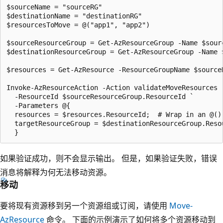
$sourceName = "sourceRG"

$destinationName = "destinationRG"

$resourcesToMove = @("app1", "app2")

$sourceResourceGroup = Get-AzResourceGroup -Name $sourc
$destinationResourceGroup = Get-AzResourceGroup -Name $
$resources = Get-AzResource -ResourceGroupName $source
Invoke-AzResourceAction -Action validateMoveResources `
  -ResourceId $sourceResourceGroup.ResourceId `

  -Parameters @{

  resources = $resources.ResourceId;  # Wrap in an @()
  targetResourceGroup = $destinationResourceGroup.Resou
如果验证成功，则不会显示输出。 但是，如果验证失败，错误
消息将解释为何无法移动资源。
移动
要将现有资源移到另一个资源组或订阅，请使用
Move-
AzResource
命令。 下面的示例演示了如何将多个资源移动到