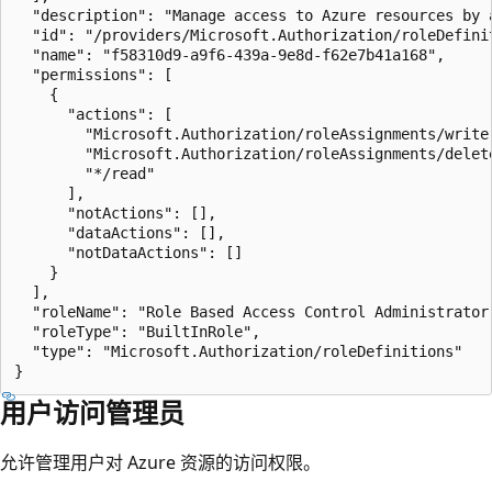
  "description": "Manage access to Azure resources by 
  "id": "/providers/Microsoft.Authorization/roleDefini
  "name": "f58310d9-a9f6-439a-9e8d-f62e7b41a168",

  "permissions": [

    {

      "actions": [

        "Microsoft.Authorization/roleAssignments/write"
        "Microsoft.Authorization/roleAssignments/delete
        "*/read"

      ],

      "notActions": [],

      "dataActions": [],

      "notDataActions": []

    }

  ],

  "roleName": "Role Based Access Control Administrator"
  "roleType": "BuiltInRole",

  "type": "Microsoft.Authorization/roleDefinitions"

用户访问管理员
允许管理用户对 Azure 资源的访问权限。