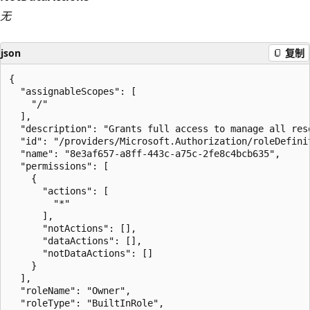
无
json
复制
{

  "assignableScopes": [

    "/"

  ],

  "description": "Grants full access to manage all res
  "id": "/providers/Microsoft.Authorization/roleDefini
  "name": "8e3af657-a8ff-443c-a75c-2fe8c4bcb635",

  "permissions": [

    {

      "actions": [

        "*"

      ],

      "notActions": [],

      "dataActions": [],

      "notDataActions": []

    }

  ],

  "roleName": "Owner",

  "roleType": "BuiltInRole",
