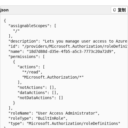
json
复制
{

  "assignableScopes": [

    "/"

  ],

  "description": "Lets you manage user access to Azure 
  "id": "/providers/Microsoft.Authorization/roleDefini
  "name": "18d7d88d-d35e-4fb5-a5c3-7773c20a72d9",

  "permissions": [

    {

      "actions": [

        "*/read",

        "Microsoft.Authorization/*"

      ],

      "notActions": [],

      "dataActions": [],

      "notDataActions": []

    }

  ],

  "roleName": "User Access Administrator",

  "roleType": "BuiltInRole",

  "type": "Microsoft.Authorization/roleDefinitions"
