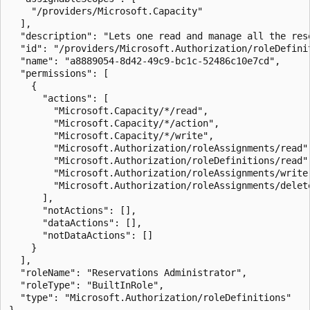
    "/providers/Microsoft.Capacity"

  ],

  "description": "Lets one read and manage all the rese
  "id": "/providers/Microsoft.Authorization/roleDefini
  "name": "a8889054-8d42-49c9-bc1c-52486c10e7cd",

  "permissions": [

    {

      "actions": [

        "Microsoft.Capacity/*/read",

        "Microsoft.Capacity/*/action",

        "Microsoft.Capacity/*/write",

        "Microsoft.Authorization/roleAssignments/read",
        "Microsoft.Authorization/roleDefinitions/read",
        "Microsoft.Authorization/roleAssignments/write"
        "Microsoft.Authorization/roleAssignments/delete
      ],

      "notActions": [],

      "dataActions": [],

      "notDataActions": []

    }

  ],

  "roleName": "Reservations Administrator",

  "roleType": "BuiltInRole",

  "type": "Microsoft.Authorization/roleDefinitions"
