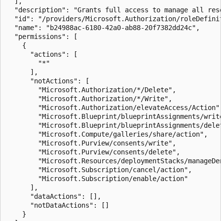
  ],

  "description": "Grants full access to manage all res
  "id": "/providers/Microsoft.Authorization/roleDefini
  "name": "b24988ac-6180-42a0-ab88-20f7382dd24c",

  "permissions": [

    {

      "actions": [

        "*"

      ],

      "notActions": [

        "Microsoft.Authorization/*/Delete",

        "Microsoft.Authorization/*/Write",

        "Microsoft.Authorization/elevateAccess/Action",
        "Microsoft.Blueprint/blueprintAssignments/write
        "Microsoft.Blueprint/blueprintAssignments/delet
        "Microsoft.Compute/galleries/share/action",

        "Microsoft.Purview/consents/write",

        "Microsoft.Purview/consents/delete",

        "Microsoft.Resources/deploymentStacks/manageDen
        "Microsoft.Subscription/cancel/action",

        "Microsoft.Subscription/enable/action"

      ],

      "dataActions": [],

      "notDataActions": []

    }
