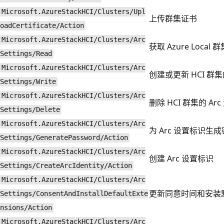
Microsoft.AzureStackHCI/Clusters/Upl
上传群集证书
oadCertificate/Action
Microsoft.AzureStackHCI/Clusters/Arc
获取 Azure Local 
Settings/Read
Microsoft.AzureStackHCI/Clusters/Arc
创建或更新 HCI 群集的
Settings/Write
Microsoft.AzureStackHCI/Clusters/Arc
删除 HCI 群集的 Arc
Settings/Delete
Microsoft.AzureStackHCI/Clusters/Arc
为 Arc 设置标识生
Settings/GeneratePassword/Action
Microsoft.AzureStackHCI/Clusters/Arc
创建 Arc 设置标识
Settings/CreateArcIdentity/Action
Microsoft.AzureStackHCI/Clusters/Arc
更新同意时间和安装
Settings/ConsentAndInstallDefaultExte
nsions/Action
Microsoft.AzureStackHCI/Clusters/Arc