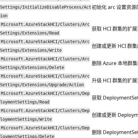
初始化 arc 设置资
Settings/InitializeDisableProcess/Act
ion
Microsoft.AzureStackHCI/Clusters/Arc
获取 HCI 群集的扩
Settings/Extensions/Read
Microsoft.AzureStackHCI/Clusters/Arc
创建或更新 HCI 群
Settings/Extensions/Write
Microsoft.AzureStackHCI/Clusters/Arc
删除 Azure 本地
Settings/Extensions/Delete
Microsoft.AzureStackHCI/Clusters/Arc
升级 HCI 群集的扩
Settings/Extensions/Upgrade/Action
Microsoft.AzureStackHCI/Clusters/Dep
获取 DeploymentSet
loymentSettings/Read
Microsoft.AzureStackHCI/Clusters/Dep
创建或更新 Deployme
loymentSettings/Write
Microsoft.AzureStackHCI/Clusters/Dep
删除 DeploymentSe
loymentSettings/Delete