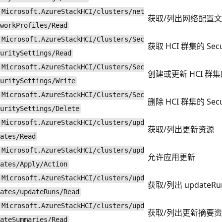
Microsoft.AzureStackHCI/clusters/net
获取/列出网络配置
workProfiles/Read
Microsoft.AzureStackHCI/Clusters/Sec
获取 HCI 群集的 Secur
uritySettings/Read
Microsoft.AzureStackHCI/Clusters/Sec
创建或更新 HCI 群集的 S
uritySettings/Write
Microsoft.AzureStackHCI/Clusters/Sec
删除 HCI 群集的 Secur
uritySettings/Delete
Microsoft.AzureStackHCI/clusters/upd
获取/列出更新资源
ates/Read
Microsoft.AzureStackHCI/clusters/upd
允许应用更新
ates/Apply/Action
Microsoft.AzureStackHCI/clusters/upd
获取/列出 updateRu
ates/updateRuns/Read
Microsoft.AzureStackHCI/clusters/upd
获取/列出更新摘要
ateSummaries/Read