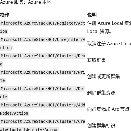
Azure 服务：Azure 本地
操作
说明
注册 Azure Loca
Microsoft.AzureStackHCI/Register/Act
Local 资源。
ion
Microsoft.AzureStackHCI/Unregister/A
取消注册 Azure L
ction
Microsoft.AzureStackHCI/Clusters/Rea
获取群集
d
Microsoft.AzureStackHCI/Clusters/Wri
创建或更新群集
te
Microsoft.AzureStackHCI/Clusters/Del
删除群集资源
ete
Microsoft.AzureStackHCI/Clusters/Add
向群集添加 Arc 节点
Nodes/Action
Microsoft.AzureStackHCI/Clusters/Cre
创建群集标识
ateClusterIdentity/Action