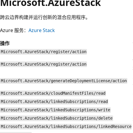
Microsoft.AzureStack
跨云边界构建并运行创新的混合应用程序。
Azure 服务：
Azure Stack
操作
Microsoft.AzureStack/register/action
Microsoft.AzureStack/register/action
Microsoft.AzureStack/generateDeploymentLicense/action
Microsoft.AzureStack/cloudManifestFiles/read
Microsoft.AzureStack/linkedSubscriptions/read
Microsoft.AzureStack/linkedSubscriptions/write
Microsoft.AzureStack/linkedSubscriptions/delete
Microsoft.AzureStack/linkedSubscriptions/linkedResource