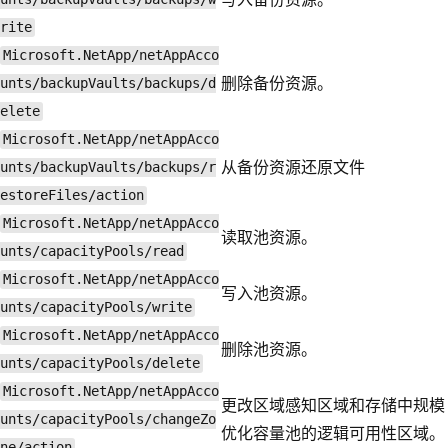
rite
Microsoft.NetApp/netAppAcco
删除备份资源。
unts/backupVaults/backups/d
elete
Microsoft.NetApp/netAppAcco
从备份资源还原文件
unts/backupVaults/backups/r
estoreFiles/action
Microsoft.NetApp/netAppAcco
读取池资源。
unts/capacityPools/read
Microsoft.NetApp/netAppAcco
写入池资源。
unts/capacityPools/write
Microsoft.NetApp/netAppAcco
删除池资源。
unts/capacityPools/delete
Microsoft.NetApp/netAppAcco
更改区域感知区域和存储中规模
unts/capacityPools/changeZo
优化容量池的逻辑可用性区域。
ne/action