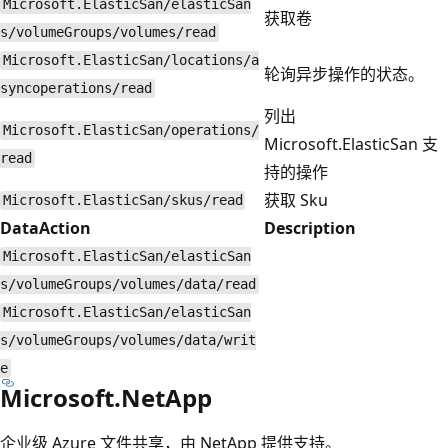
Microsoft.ElasticSan/elasticSan
获取卷
s/volumeGroups/volumes/read
Microsoft.ElasticSan/locations/a
轮询异步操作的状态。
syncoperations/read
列出
Microsoft.ElasticSan/operations/
Microsoft.ElasticSan 支
read
持的操作
获取 Sku
Microsoft.ElasticSan/skus/read
DataAction
Description
Microsoft.ElasticSan/elasticSan
s/volumeGroups/volumes/data/read
Microsoft.ElasticSan/elasticSan
s/volumeGroups/volumes/data/writ
e
Microsoft.NetApp
企业级 Azure 文件共享，由 NetApp 提供支持。