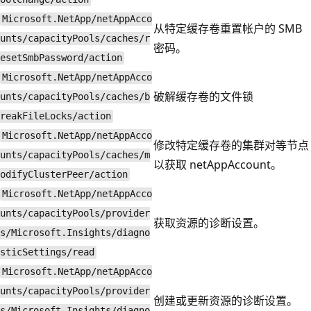
Microsoft.NetApp/netAppAcco
从特定缓存卷重置帐户的 SMB
unts/capacityPools/caches/r
密码。
esetSmbPassword/action
Microsoft.NetApp/netAppAcco
破解缓存卷的文件锁
unts/capacityPools/caches/b
reakFileLocks/action
Microsoft.NetApp/netAppAcco
修改特定缓存卷的集群对等节点
unts/capacityPools/caches/m
以获取 netAppAccount。
odifyClusterPeer/action
Microsoft.NetApp/netAppAcco
unts/capacityPools/provider
获取资源的诊断设置。
s/Microsoft.Insights/diagno
sticSettings/read
Microsoft.NetApp/netAppAcco
unts/capacityPools/provider
创建或更新资源的诊断设置。
s/Microsoft.Insights/diagno