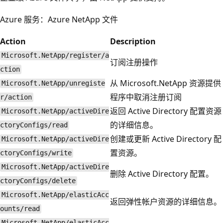
Azure 服务：Azure NetApp 文件
Action
Description
Microsoft.NetApp/register/a
订阅注册操作
ction
从 Microsoft.NetApp 资源提供
Microsoft.NetApp/unregiste
程序中取消注册订阅
r/action
返回 Active Directory 配置资源
Microsoft.NetApp/activeDire
的详细信息。
ctoryConfigs/read
创建或更新 Active Directory 配
Microsoft.NetApp/activeDire
置资源。
ctoryConfigs/write
Microsoft.NetApp/activeDire
删除 Active Directory 配置。
ctoryConfigs/delete
Microsoft.NetApp/elasticAcc
返回弹性帐户资源的详细信息。
ounts/read
Microsoft.NetApp/elasticAcc