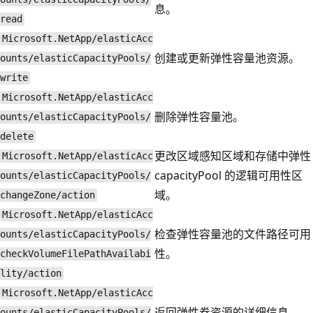
息。
read
Microsoft.NetApp/elasticAcc
创建或更新弹性容量池资源。
ounts/elasticCapacityPools/
write
Microsoft.NetApp/elasticAcc
删除弹性容量池。
ounts/elasticCapacityPools/
delete
更改区域感知区域和存储中弹性
Microsoft.NetApp/elasticAcc
capacityPool 的逻辑可用性区
ounts/elasticCapacityPools/
域。
changeZone/action
Microsoft.NetApp/elasticAcc
检查弹性容量池的文件路径可用
ounts/elasticCapacityPools/
性。
checkVolumeFilePathAvailabi
lity/action
Microsoft.NetApp/elasticAcc
返回弹性卷资源的详细信息。
ounts/elasticCapacityPools/