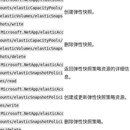
ounts/elasticCapacityPools/
创建弹性快照。
elasticVolumes/elasticSnaps
hots/write
Microsoft.NetApp/elasticAcc
ounts/elasticCapacityPools/
删除弹性快照。
elasticVolumes/elasticSnaps
hots/delete
Microsoft.NetApp/elasticAcc
返回弹性快照策略资源的详细信
ounts/elasticSnapshotPolici
息。
es/read
Microsoft.NetApp/elasticAcc
创建或更新弹性快照策略资源。
ounts/elasticSnapshotPolici
es/write
Microsoft.NetApp/elasticAcc
删除弹性快照策略。
ounts/elasticSnapshotPolici
es/delete