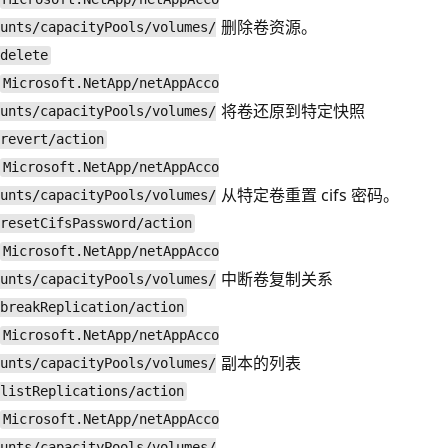
删除卷资源。
unts/capacityPools/volumes/
delete
Microsoft.NetApp/netAppAcco
将卷还原到特定快照
unts/capacityPools/volumes/
revert/action
Microsoft.NetApp/netAppAcco
从特定卷重置 cifs 密码。
unts/capacityPools/volumes/
resetCifsPassword/action
Microsoft.NetApp/netAppAcco
中断卷复制关系
unts/capacityPools/volumes/
breakReplication/action
Microsoft.NetApp/netAppAcco
副本的列表
unts/capacityPools/volumes/
listReplications/action
Microsoft.NetApp/netAppAcco
unts/capacityPools/volumes/