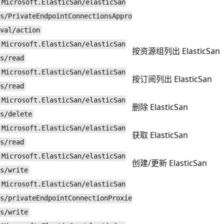
Microsoft.ElasticSan/elasticSan
s/PrivateEndpointConnectionsAppro
val/action
Microsoft.ElasticSan/elasticSan
按资源组列出 ElasticSan
s/read
Microsoft.ElasticSan/elasticSan
按订阅列出 ElasticSan
s/read
Microsoft.ElasticSan/elasticSan
删除 ElasticSan
s/delete
Microsoft.ElasticSan/elasticSan
获取 ElasticSan
s/read
Microsoft.ElasticSan/elasticSan
创建/更新 ElasticSan
s/write
Microsoft.ElasticSan/elasticSan
s/privateEndpointConnectionProxie
s/write