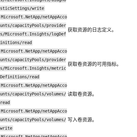
sticSettings/write
Microsoft.NetApp/netAppAcco
unts/capacityPools/provider
获取资源的日志定义。
s/Microsoft.Insights/logDef
initions/read
Microsoft.NetApp/netAppAcco
unts/capacityPools/provider
获取卷资源的可用指标。
s/Microsoft.Insights/metric
Definitions/read
Microsoft.NetApp/netAppAcco
读取卷资源。
unts/capacityPools/volumes/
read
Microsoft.NetApp/netAppAcco
写入卷资源。
unts/capacityPools/volumes/
write
Microsoft.NetApp/netAppAcco