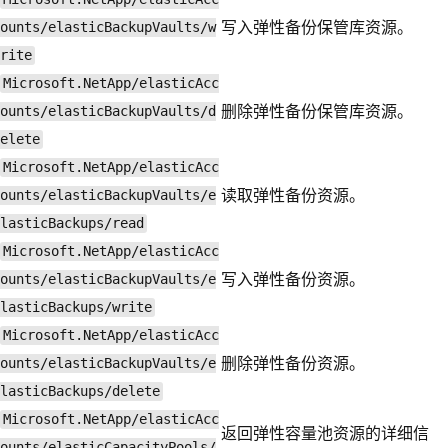
写入弹性备份保管库资源。
ounts/elasticBackupVaults/w
rite
Microsoft.NetApp/elasticAcc
删除弹性备份保管库资源。
ounts/elasticBackupVaults/d
elete
Microsoft.NetApp/elasticAcc
读取弹性备份资源。
ounts/elasticBackupVaults/e
lasticBackups/read
Microsoft.NetApp/elasticAcc
写入弹性备份资源。
ounts/elasticBackupVaults/e
lasticBackups/write
Microsoft.NetApp/elasticAcc
删除弹性备份资源。
ounts/elasticBackupVaults/e
lasticBackups/delete
Microsoft.NetApp/elasticAcc
返回弹性容量池资源的详细信
ounts/elasticCapacityPools/