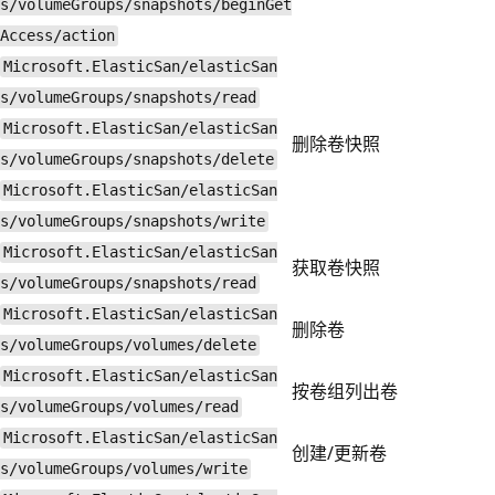
s/volumeGroups/snapshots/beginGet
Access/action
Microsoft.ElasticSan/elasticSan
s/volumeGroups/snapshots/read
Microsoft.ElasticSan/elasticSan
删除卷快照
s/volumeGroups/snapshots/delete
Microsoft.ElasticSan/elasticSan
s/volumeGroups/snapshots/write
Microsoft.ElasticSan/elasticSan
获取卷快照
s/volumeGroups/snapshots/read
Microsoft.ElasticSan/elasticSan
删除卷
s/volumeGroups/volumes/delete
Microsoft.ElasticSan/elasticSan
按卷组列出卷
s/volumeGroups/volumes/read
Microsoft.ElasticSan/elasticSan
创建/更新卷
s/volumeGroups/volumes/write