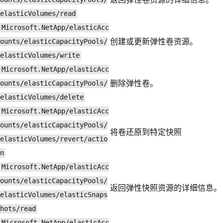
elasticVolumes/read
Microsoft.NetApp/elasticAcc
创建或更新弹性卷资源。
ounts/elasticCapacityPools/
elasticVolumes/write
Microsoft.NetApp/elasticAcc
删除弹性卷。
ounts/elasticCapacityPools/
elasticVolumes/delete
Microsoft.NetApp/elasticAcc
ounts/elasticCapacityPools/
将卷还原到特定快照
elasticVolumes/revert/actio
n
Microsoft.NetApp/elasticAcc
ounts/elasticCapacityPools/
返回弹性快照资源的详细信息。
elasticVolumes/elasticSnaps
hots/read
Microsoft.NetApp/elasticAcc