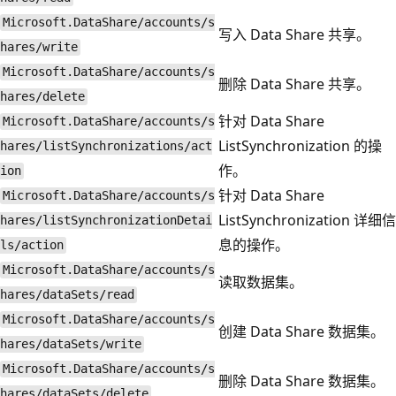
Microsoft.DataShare/accounts/s
写入 Data Share 共享。
hares/write
Microsoft.DataShare/accounts/s
删除 Data Share 共享。
hares/delete
针对 Data Share
Microsoft.DataShare/accounts/s
ListSynchronization 的操
hares/listSynchronizations/act
作。
ion
针对 Data Share
Microsoft.DataShare/accounts/s
ListSynchronization 详细信
hares/listSynchronizationDetai
息的操作。
ls/action
Microsoft.DataShare/accounts/s
读取数据集。
hares/dataSets/read
Microsoft.DataShare/accounts/s
创建 Data Share 数据集。
hares/dataSets/write
Microsoft.DataShare/accounts/s
删除 Data Share 数据集。
hares/dataSets/delete