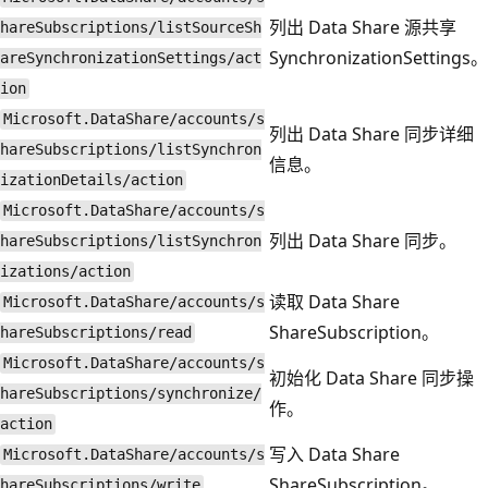
列出 Data Share 源共享
hareSubscriptions/listSourceSh
SynchronizationSettings。
areSynchronizationSettings/act
ion
Microsoft.DataShare/accounts/s
列出 Data Share 同步详细
hareSubscriptions/listSynchron
信息。
izationDetails/action
Microsoft.DataShare/accounts/s
列出 Data Share 同步。
hareSubscriptions/listSynchron
izations/action
读取 Data Share
Microsoft.DataShare/accounts/s
ShareSubscription。
hareSubscriptions/read
Microsoft.DataShare/accounts/s
初始化 Data Share 同步操
hareSubscriptions/synchronize/
作。
action
写入 Data Share
Microsoft.DataShare/accounts/s
ShareSubscription。
hareSubscriptions/write