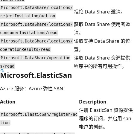
Microsoft.DataShare/locations/
拒绝 Data Share 邀请。
rejectInvitation/action
获取 Data Share 使用者邀
Microsoft.DataShare/locations/
请。
consumerInvitations/read
读取支持 Data Share 的位
Microsoft.DataShare/locations/
置。
operationResults/read
读取 Data Share 资源提供
Microsoft.DataShare/operation
程序中的所有可用操作。
s/read
Microsoft.ElasticSan
Azure 服务：Azure 弹性 SAN
Action
Description
注册 ElasticSan 资源提供
Microsoft.ElasticSan/register/ac
程序的订阅，并启用 san
tion
帐户的创建。