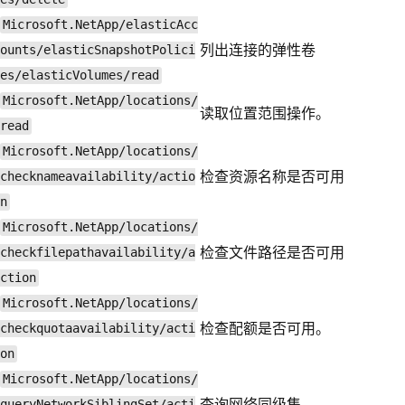
Microsoft.NetApp/elasticAcc
列出连接的弹性卷
ounts/elasticSnapshotPolici
es/elasticVolumes/read
Microsoft.NetApp/locations/
读取位置范围操作。
read
Microsoft.NetApp/locations/
检查资源名称是否可用
checknameavailability/actio
n
Microsoft.NetApp/locations/
检查文件路径是否可用
checkfilepathavailability/a
ction
Microsoft.NetApp/locations/
检查配额是否可用。
checkquotaavailability/acti
on
Microsoft.NetApp/locations/
查询网络同级集。
queryNetworkSiblingSet/acti