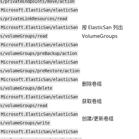
s/privateEndpoints/move/action
Microsoft.ElasticSan/elasticSan
s/privateLinkResources/read
按 ElasticSan 列出
Microsoft.ElasticSan/elasticSan
VolumeGroups
s/volumeGroups/read
Microsoft.ElasticSan/elasticSan
s/volumeGroups/preBackup/action
Microsoft.ElasticSan/elasticSan
s/volumeGroups/preRestore/action
Microsoft.ElasticSan/elasticSan
删除卷组
s/volumeGroups/delete
Microsoft.ElasticSan/elasticSan
获取卷组
s/volumeGroups/read
Microsoft.ElasticSan/elasticSan
创建/更新卷组
s/volumeGroups/write
Microsoft.ElasticSan/elasticSan