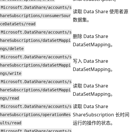
Microsoft.DataShare/accounts/s
读取 Data Share 使用者源
hareSubscriptions/consumerSour
数据集。
ceDataSets/read
Microsoft.DataShare/accounts/s
删除 Data Share
hareSubscriptions/dataSetMappi
DataSetMapping。
ngs/delete
Microsoft.DataShare/accounts/s
写入 Data Share
hareSubscriptions/dataSetMappi
DataSetMapping。
ngs/write
Microsoft.DataShare/accounts/s
读取 Data Share
hareSubscriptions/dataSetMappi
DataSetMapping。
ngs/read
读取 Data Share
Microsoft.DataShare/accounts/s
ShareSubscription 长时间
hareSubscriptions/operationRes
运行的操作的状态。
ults/read
Microsoft.DataShare/accounts/s