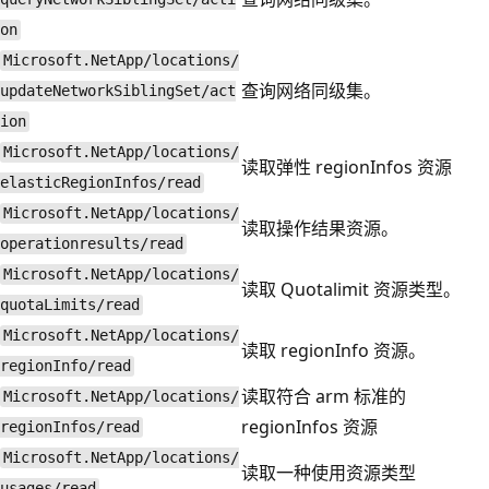
on
Microsoft.NetApp/locations/
查询网络同级集。
updateNetworkSiblingSet/act
ion
Microsoft.NetApp/locations/
读取弹性 regionInfos 资源
elasticRegionInfos/read
Microsoft.NetApp/locations/
读取操作结果资源。
operationresults/read
Microsoft.NetApp/locations/
读取 Quotalimit 资源类型。
quotaLimits/read
Microsoft.NetApp/locations/
读取 regionInfo 资源。
regionInfo/read
读取符合 arm 标准的
Microsoft.NetApp/locations/
regionInfos 资源
regionInfos/read
Microsoft.NetApp/locations/
读取一种使用资源类型
usages/read