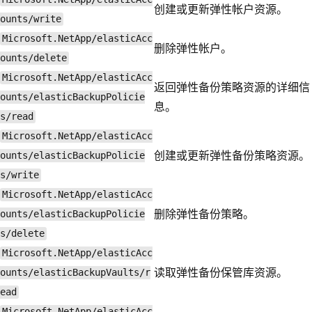
创建或更新弹性帐户资源。
ounts/write
Microsoft.NetApp/elasticAcc
删除弹性帐户。
ounts/delete
Microsoft.NetApp/elasticAcc
返回弹性备份策略资源的详细信
ounts/elasticBackupPolicie
息。
s/read
Microsoft.NetApp/elasticAcc
创建或更新弹性备份策略资源。
ounts/elasticBackupPolicie
s/write
Microsoft.NetApp/elasticAcc
删除弹性备份策略。
ounts/elasticBackupPolicie
s/delete
Microsoft.NetApp/elasticAcc
读取弹性备份保管库资源。
ounts/elasticBackupVaults/r
ead
Microsoft.NetApp/elasticAcc