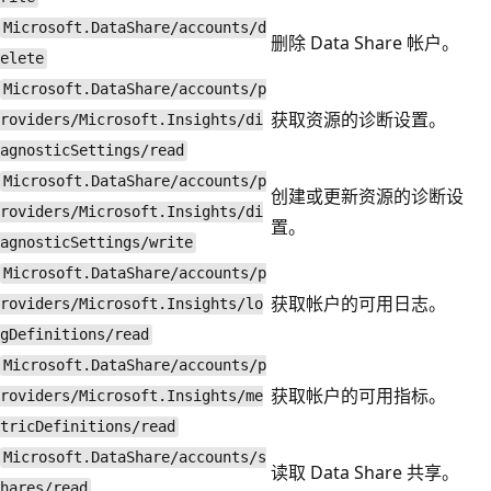
Microsoft.DataShare/accounts/d
删除 Data Share 帐户。
elete
Microsoft.DataShare/accounts/p
获取资源的诊断设置。
roviders/Microsoft.Insights/di
agnosticSettings/read
Microsoft.DataShare/accounts/p
创建或更新资源的诊断设
roviders/Microsoft.Insights/di
置。
agnosticSettings/write
Microsoft.DataShare/accounts/p
获取帐户的可用日志。
roviders/Microsoft.Insights/lo
gDefinitions/read
Microsoft.DataShare/accounts/p
获取帐户的可用指标。
roviders/Microsoft.Insights/me
tricDefinitions/read
Microsoft.DataShare/accounts/s
读取 Data Share 共享。
hares/read