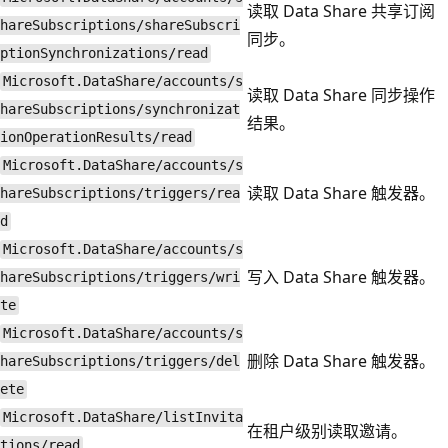
读取 Data Share 共享订阅
hareSubscriptions/shareSubscri
同步。
ptionSynchronizations/read
Microsoft.DataShare/accounts/s
读取 Data Share 同步操作
hareSubscriptions/synchronizat
结果。
ionOperationResults/read
Microsoft.DataShare/accounts/s
读取 Data Share 触发器。
hareSubscriptions/triggers/rea
d
Microsoft.DataShare/accounts/s
写入 Data Share 触发器。
hareSubscriptions/triggers/wri
te
Microsoft.DataShare/accounts/s
删除 Data Share 触发器。
hareSubscriptions/triggers/del
ete
Microsoft.DataShare/listInvita
在租户级别读取邀请。
tions/read