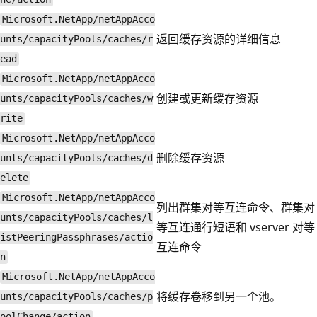
Microsoft.NetApp/netAppAcco
返回缓存资源的详细信息
unts/capacityPools/caches/r
ead
Microsoft.NetApp/netAppAcco
创建或更新缓存资源
unts/capacityPools/caches/w
rite
Microsoft.NetApp/netAppAcco
删除缓存资源
unts/capacityPools/caches/d
elete
Microsoft.NetApp/netAppAcco
列出群集对等互连命令、群集对
unts/capacityPools/caches/l
等互连通行短语和 vserver 对等
istPeeringPassphrases/actio
互连命令
n
Microsoft.NetApp/netAppAcco
将缓存卷移到另一个池。
unts/capacityPools/caches/p
oolChange/action