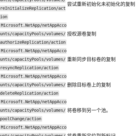
尝试重新初始化未初始化的复制
reInitializeReplication/act
ion
Microsoft.NetApp/netAppAcco
授权源卷复制
unts/capacityPools/volumes/
authorizeReplication/action
Microsoft.NetApp/netAppAcco
重新同步目标卷的复制
unts/capacityPools/volumes/
resyncReplication/action
Microsoft.NetApp/netAppAcco
删除目标卷上的复制
unts/capacityPools/volumes/
deleteReplication/action
Microsoft.NetApp/netAppAcco
将卷移到另一个池。
unts/capacityPools/volumes/
poolChange/action
Microsoft.NetApp/netAppAcco
将卷重新定位到新标记。
unts/capacityPools/volumes/