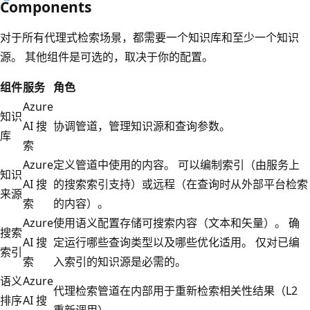
Components
对于所有代理式检索场景，都需要一个知识库和至少一个知识
源。 其他组件是可选的，取决于你的配置。
组件
服务
角色
Azure
知识
AI 搜
协调管道，管理知识源和查询参数。
库
索
Azure
定义管道中使用的内容。 可以编制索引（由服务上
知识
AI 搜
的搜索索引支持）或远程（在查询时从外部平台检索
来源
索
的内容）。
Azure
使用语义配置存储可搜索内容（文本和矢量）。 确
搜索
AI 搜
定运行哪些查询类型以及哪些优化适用。 仅对已编
索引
索
入索引的知识源是必需的。
语义
Azure
代理检索管道在内部用于重新检索相关性结果（L2
排序
AI 搜