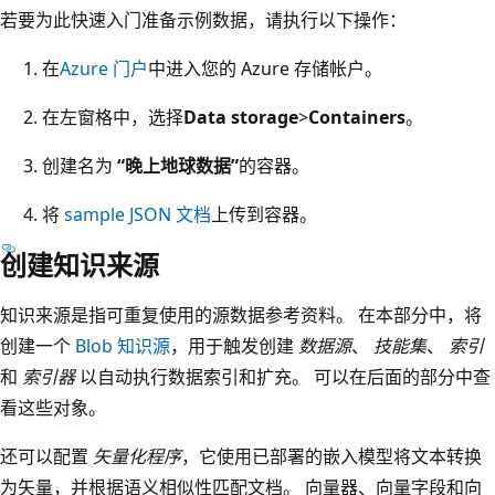
若要为此快速入门准备示例数据，请执行以下操作：
在
Azure 门户
中进入您的 Azure 存储帐户。
在左窗格中，选择
Data storage
>
Containers
。
创建名为
“晚上地球数据”
的容器。
将
sample JSON 文档
上传到容器。
创建知识来源
知识来源是指可重复使用的源数据参考资料。 在本部分中，将
创建一个
Blob 知识源
，用于触发创建
数据源
、
技能集
、
索引
和
索引器
以自动执行数据索引和扩充。 可以在后面的部分中查
看这些对象。
还可以配置
矢量化程序
，它使用已部署的嵌入模型将文本转换
为矢量，并根据语义相似性匹配文档。 向量器、向量字段和向