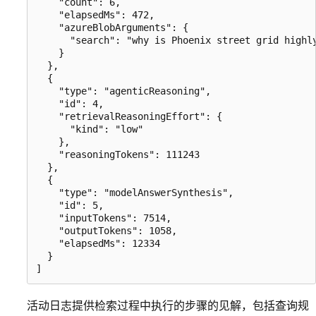
    "count": 6,

    "elapsedMs": 472,

    "azureBlobArguments": {

      "search": "why is Phoenix street grid highl
    }

  },

  {

    "type": "agenticReasoning",

    "id": 4,

    "retrievalReasoningEffort": {

      "kind": "low"

    },

    "reasoningTokens": 111243

  },

  {

    "type": "modelAnswerSynthesis",

    "id": 5,

    "inputTokens": 7514,

    "outputTokens": 1058,

    "elapsedMs": 12334

  }

活动日志提供检索过程中执行的步骤的见解，包括查询规