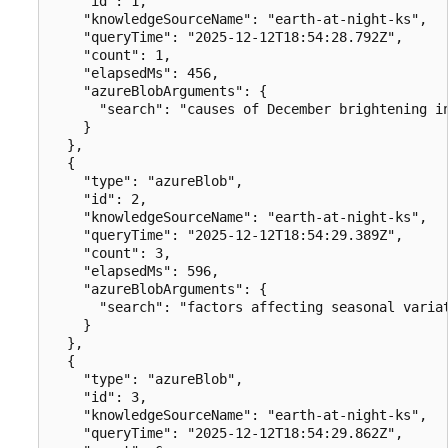
    "id": 1,

    "knowledgeSourceName": "earth-at-night-ks",

    "queryTime": "2025-12-12T18:54:28.792Z",

    "count": 1,

    "elapsedMs": 456,

    "azureBlobArguments": {

      "search": "causes of December brightening in
    }

  },

  {

    "type": "azureBlob",

    "id": 2,

    "knowledgeSourceName": "earth-at-night-ks",

    "queryTime": "2025-12-12T18:54:29.389Z",

    "count": 3,

    "elapsedMs": 596,

    "azureBlobArguments": {

      "search": "factors affecting seasonal variat
    }

  },

  {

    "type": "azureBlob",

    "id": 3,

    "knowledgeSourceName": "earth-at-night-ks",

    "queryTime": "2025-12-12T18:54:29.862Z",
