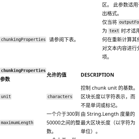
区。 此参数适
出格式。
仅当将
outputFo
为
时才适用
text
请参阅下表。
何在重新计算其
chunkingProperties
对文本内容进行
项。
chunkingProperties
允许的值
DESCRIPTION
参数
控制 chunk unit 的基数。
区块长度以字符表示，而
unit
characters
不是单词或标记。
一个介于300到
由 String.Length 度量的
50000之间的整
最大区块长度（以字符为
maximumLength
数。
单位）。