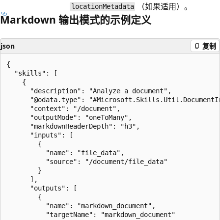
（如果适用）。
locationMetadata
Markdown 输出模式的示例定义
json
复制
{

  "skills": [

    {

      "description": "Analyze a document",

      "@odata.type": "#Microsoft.Skills.Util.DocumentIn
      "context": "/document",

      "outputMode": "oneToMany", 

      "markdownHeaderDepth": "h3", 

      "inputs": [

        {

          "name": "file_data",

          "source": "/document/file_data"

        }

      ],

      "outputs": [

        {

          "name": "markdown_document", 

          "targetName": "markdown_document" 
