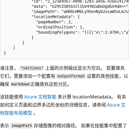
            "id": "2_123e4567-e89b-12d3-a456-4266141740
            "data": "U29tZSBtb3JlIGV4YW1wbGUgdGV4dA==",
            "imagePath": "aHR0cHM6Ly9henNyb2xsaW5nLmJs
            "locationMetadata": {

              "pageNumber": 2,

              "ordinalPosition": 1,

              "boundingPolygons": "[[{\"x\":2.0784,\"y
            } 

        }

    ] 

请注意，
上面的示例输出显示为空白。 若要填充
"sections"
它们，需要添加一个配置有
设置的其他技能，以
outputFormat
确保
正确填充这些分区。
markdown
该技能使用
Azure 文档智能
来计算 locationMetadata。 有关
如何定义页面和边界多边形坐标的详细信息，请参阅
Azure 文
档智能布局模型
。
表示
存储图像的相对路径。 如果在技能集中配置了
imagePath