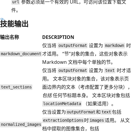
参数必须是一个有效的 URL，可访问该位置下载文
url
件。
技能输出
输出名称
DESCRIPTION
仅当将
设置为
时
outputFormat
markdown
才适用。 “节”对象的集合，这些对象表示
markdown_document
Markdown 文档中每个单独的节。
仅当将
设置为
时才适
outputFormat
text
用。 文本区块对象的集合，该对象表示页
面边界内的文本（考虑配置了更多分块），
text_sections
包括
任何节标题本身。 文本区块对象包括
（如果适用）。
locationMetadata
仅当设置为
和
包括
outputFormat
text
时
适用。 从文
extractionOptions
images
normalized_images
档中提取的图像集合，包括