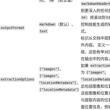
、
（默认值）
h5
h6
markdownHeader
则更深入的任何
）将滚动到
h4
h
（默认）、
控制技能生成的
markdown
outputFormat
式。
text
标识从文档中提
外内容。 定义
组，这些枚举对
在输出中的内容
如果
extraction
、
["images"]
为
["images",
["images",
extractionOptions
"locationMetad
、
"locationMetadata"]
出包括图像和位
["locationMetadata"]
这些图像和位置
与提取内容的位
面位置信息，例