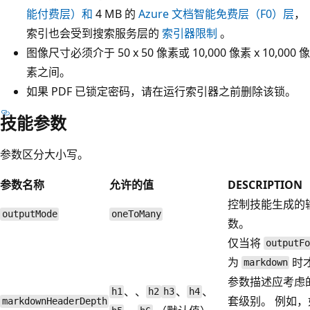
能付费层）和
4 MB 的
Azure 文档智能免费层（F0）层
，
索引也会受到搜索服务层的
索引器限制
。
图像尺寸必须介于 50 x 50 像素或 10,000 像素 x 10,000 像
素之间。
如果 PDF 已锁定密码，请在运行索引器之前删除该锁。
技能参数
参数区分大小写。
参数名称
允许的值
DESCRIPTION
控制技能生成的
outputMode
oneToMany
数。
仅当将
outputFo
为
时
markdown
参数描述应考虑
、、
、
、
h1
h2
h3
h4
套级别。 例如
markdownHeaderDepth