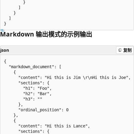
        }

      ]

    }

  ]

Markdown 输出模式的示例输出
json
复制
{

  "markdown_document": [

    { 

      "content": "Hi this is Jim \r\nHi this is Joe", 

      "sections": { 

        "h1": "Foo", 

        "h2": "Bar", 

        "h3": "" 

      },

      "ordinal_position": 0

    }, 

    { 

      "content": "Hi this is Lance",

      "sections": { 
