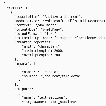
{

  "skills": [

    {

      "description": "Analyze a document",

      "@odata.type": "#Microsoft.Skills.Util.DocumentIn
      "context": "/document",

      "outputMode": "oneToMany",

      "outputFormat": "text",

      "extractionOptions": ["images", "locationMetadata
      "chunkingProperties": {     

          "unit": "characters",

          "maximumLength": 2000, 

          "overlapLength": 200

      },

      "inputs": [

        {

          "name": "file_data",

          "source": "/document/file_data"

        }

      ],

      "outputs": [

        { 

          "name": "text_sections", 

          "targetName": "text_sections" 

        }, 
