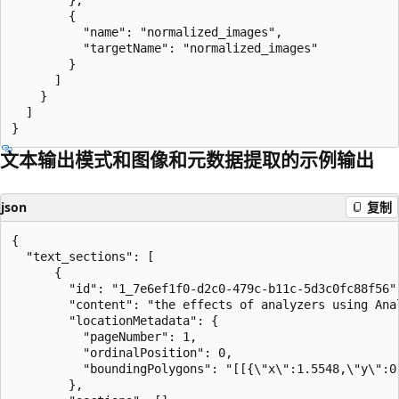
        { 

          "name": "normalized_images", 

          "targetName": "normalized_images" 

        } 

      ]

    }

  ]

文本输出模式和图像和元数据提取的示例输出
json
复制
{

  "text_sections": [

      {

        "id": "1_7e6ef1f0-d2c0-479c-b11c-5d3c0fc88f56",
        "content": "the effects of analyzers using Ana
        "locationMetadata": {

          "pageNumber": 1,

          "ordinalPosition": 0,

          "boundingPolygons": "[[{\"x\":1.5548,\"y\":0
        },
