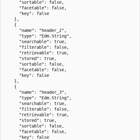
      "sortable": false,

      "facetable": false,

      "key": false

    },

    {

      "name": "header_2",

      "type": "Edm.String",

      "searchable": true,

      "filterable": false,

      "retrievable": true,

      "stored": true,

      "sortable": false,

      "facetable": false,

      "key": false

    },

    {

      "name": "header_3",

      "type": "Edm.String",

      "searchable": true,

      "filterable": false,

      "retrievable": true,

      "stored": true,

      "sortable": false,

      "facetable": false,

      "key": false
