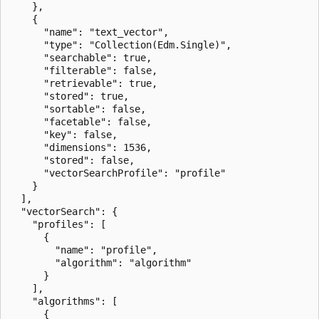
    },

    {

      "name": "text_vector",

      "type": "Collection(Edm.Single)",

      "searchable": true,

      "filterable": false,

      "retrievable": true,

      "stored": true,

      "sortable": false,

      "facetable": false,

      "key": false,

      "dimensions": 1536,

      "stored": false,

      "vectorSearchProfile": "profile"

    }

  ],

  "vectorSearch": {

    "profiles": [

      {

        "name": "profile",

        "algorithm": "algorithm"

      }

    ],

    "algorithms": [

      {
