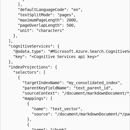
      ],

      "defaultLanguageCode": "en",

      "textSplitMode": "pages",

      "maximumPageLength": 2000,

      "pageOverlapLength": 500,

      "unit": "characters"

    },

  ],

  "cognitiveServices": {

    "@odata.type": "#Microsoft.Azure.Search.CognitiveSe
    "key": "<Cognitive Services api key>"

  },

  "indexProjections": {

    "selectors": [

      {

        "targetIndexName": "my_consolidated_index",

        "parentKeyFieldName": "text_parent_id",

        "sourceContext": "/document/markdownDocument/*/
        "mappings": [

          {

            "name": "text_vector",

            "source": "/document/markdownDocument/*/pag
          },

          {

            "name": "chunk",
