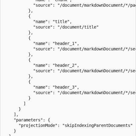
            "source": "/document/markdownDocument/*/pag
          },

          {

            "name": "title",

            "source": "/document/title"

          },

          {

            "name": "header_1",

            "source": "/document/markdownDocument/*/sec
          },

          {

            "name": "header_2",

            "source": "/document/markdownDocument/*/sec
          },

          {

            "name": "header_3",

            "source": "/document/markdownDocument/*/sec
          }

        ]

      }

    ],

    "parameters": {

      "projectionMode": "skipIndexingParentDocuments"

    }
