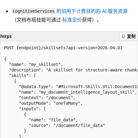
附加用于计费目的的 AI 服务资源
cognitiveServices
（文档布局技能可通过
标准定价
获得）。
https
复制
POST {endpoint}/skillsets?api-version=2026-04-01

{

  "name": "my_skillset",

  "description": "A skillset for structure-aware chunk
  "skills": [

    {

      "@odata.type": "#Microsoft.Skills.Util.DocumentIn
      "name": "my_document_intelligence_layout_skill",

      "context": "/document",

      "outputMode": "oneToMany",

      "inputs": [

        {

          "name": "file_data",

          "source": "/document/file_data"

        }

      ],
