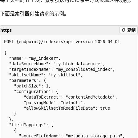
下面是索引器创建请求的示例。
https
复制
POST {endpoint}/indexers?api-version=2026-04-01

{

  "name": "my_indexer",

  "dataSourceName": "my_blob_datasource",

  "targetIndexName": "my_consolidated_index",

  "skillsetName": "my_skillset",

  "parameters": {

    "batchSize": 1,

    "configuration": {

        "dataToExtract": "contentAndMetadata",

        "parsingMode": "default",

        "allowSkillsetToReadFileData": true

    }

  },

  "fieldMappings": [

    {

      "sourceFieldName": "metadata_storage_path",
