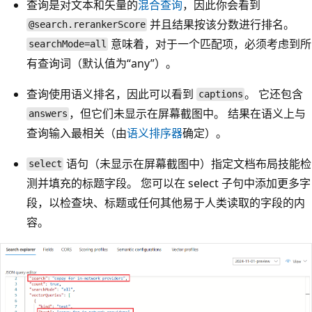
查询是对文本和矢量的
混合查询
，因此你会看到
并且结果按该分数进行排名。
@search.rerankerScore
意味着，对于一个匹配项，必须考虑到所
searchMode=all
有
查询词（默认值为“any”
）。
查询使用语义排名，因此可以看到
。 它还包含
captions
，但它们未显示在屏幕截图中。 结果在语义上与
answers
查询输入最相关（由
语义排序器
确定）。
语句（未显示在屏幕截图中）指定文档布局技能检
select
测并填充的标题字段。 您可以在 select 子句中添加更多字
段，以检查块、标题或任何其他易于人类读取的字段的内
容。