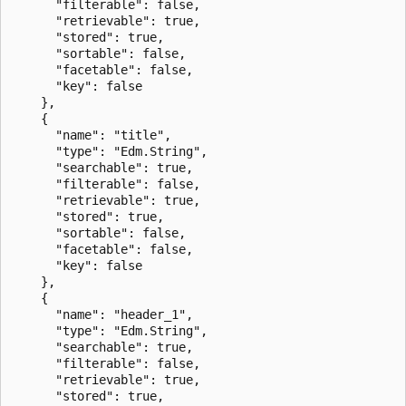
      "filterable": false,

      "retrievable": true,

      "stored": true,

      "sortable": false,

      "facetable": false,

      "key": false

    },

    {

      "name": "title",

      "type": "Edm.String",

      "searchable": true,

      "filterable": false,

      "retrievable": true,

      "stored": true,

      "sortable": false,

      "facetable": false,

      "key": false

    },

    {

      "name": "header_1",

      "type": "Edm.String",

      "searchable": true,

      "filterable": false,

      "retrievable": true,

      "stored": true,
