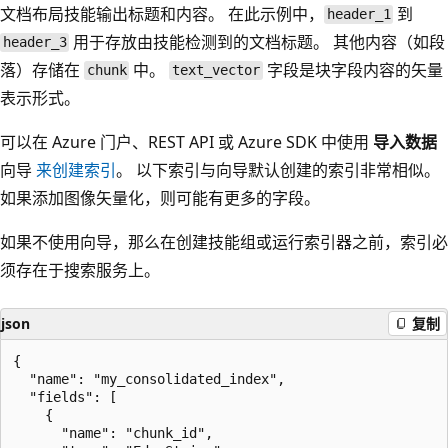
文档布局技能输出标题和内容。 在此示例中，
到
header_1
用于存放由技能检测到的文档标题。 其他内容（如段
header_3
落）存储在
中。
字段是块字段内容的矢量
chunk
text_vector
表示形式。
可以在 Azure 门户、REST API 或 Azure SDK 中使用
导入数据
向导
来创建索引
。 以下索引与向导默认创建的索引非常相似。
如果添加图像矢量化，则可能有更多的字段。
如果不使用向导，那么在创建技能组或运行索引器之前，索引必
须存在于搜索服务上。
json
复制
{

  "name": "my_consolidated_index",

  "fields": [

    {

      "name": "chunk_id",
