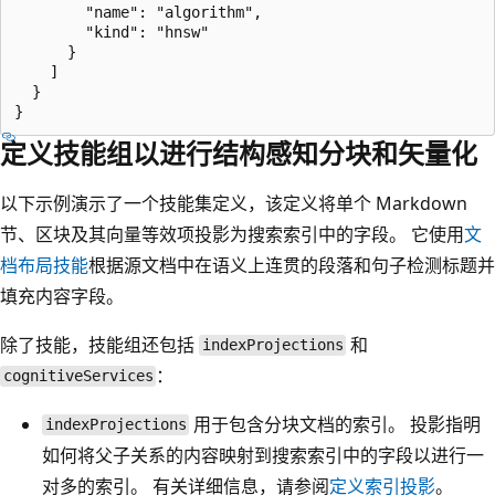
        "name": "algorithm",

        "kind": "hnsw"

      }

    ]

  }

定义技能组以进行结构感知分块和矢量化
以下示例演示了一个技能集定义，该定义将单个 Markdown
节、区块及其向量等效项投影为搜索索引中的字段。 它使用
文
档布局技能
根据源文档中在语义上连贯的段落和句子检测标题并
填充内容字段。
除了技能，技能组还包括
和
indexProjections
：
cognitiveServices
用于包含分块文档的索引。 投影指明
indexProjections
如何将父子关系的内容映射到搜索索引中的字段以进行一
对多的索引。 有关详细信息，请参阅
定义索引投影
。