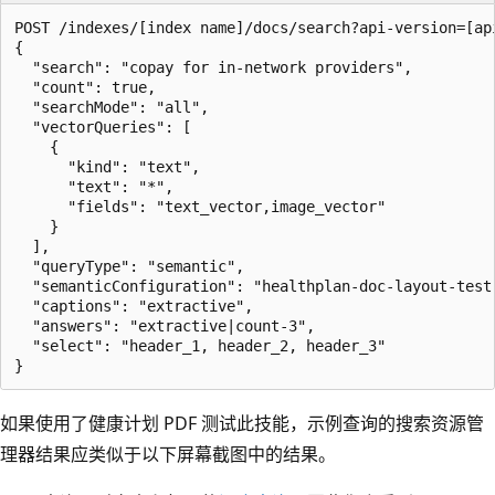
POST /indexes/[index name]/docs/search?api-version=[api
{

  "search": "copay for in-network providers",

  "count": true,

  "searchMode": "all",

  "vectorQueries": [

    {

      "kind": "text",

      "text": "*",

      "fields": "text_vector,image_vector"

    }

  ],

  "queryType": "semantic",

  "semanticConfiguration": "healthplan-doc-layout-test-
  "captions": "extractive",

  "answers": "extractive|count-3",

  "select": "header_1, header_2, header_3"

如果使用了健康计划 PDF 测试此技能，示例查询的搜索资源管
理器结果应类似于以下屏幕截图中的结果。