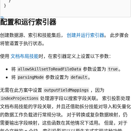
  }

}

配置和运行索引器
创建数据源、索引和技能集后，
创建并运行索引器
。 此步骤会
将管道置于执行状态。
使用
文档布局技能
时，在索引器定义上设置以下参数：
将
参数设置为
。
allowSkillsetToReadFileData
true
将
参数设置为
。
parsingMode
default
无需在此方案中设置
，因为
outputFieldMappings
处理源字段以搜索字段关联。 索引投影处理
indexProjections
文档布局技能的字段关联，并且还借助拆分技能对导入和矢量化
的数据工作负载进行常规分块。 对于转换或复杂数据映射，仍
需要输出字段映射，这些函数在其他情况下适用。 但是，对于
每个文档的 n 个块，索引投影可以以原生方式实现这种功能。