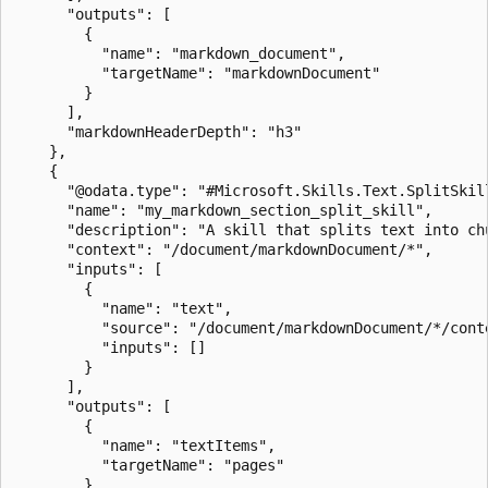
      "outputs": [

        {

          "name": "markdown_document",

          "targetName": "markdownDocument"

        }

      ],

      "markdownHeaderDepth": "h3"

    },

    {

      "@odata.type": "#Microsoft.Skills.Text.SplitSkill
      "name": "my_markdown_section_split_skill",

      "description": "A skill that splits text into chu
      "context": "/document/markdownDocument/*",

      "inputs": [

        {

          "name": "text",

          "source": "/document/markdownDocument/*/conte
          "inputs": []

        }

      ],

      "outputs": [

        {

          "name": "textItems",

          "targetName": "pages"

        }
