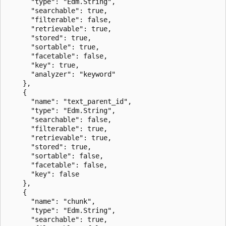
      "type": "Edm.String",

      "searchable": true,

      "filterable": false,

      "retrievable": true,

      "stored": true,

      "sortable": true,

      "facetable": false,

      "key": true,

      "analyzer": "keyword"

    },

    {

      "name": "text_parent_id",

      "type": "Edm.String",

      "searchable": false,

      "filterable": true,

      "retrievable": true,

      "stored": true,

      "sortable": false,

      "facetable": false,

      "key": false

    },

    {

      "name": "chunk",

      "type": "Edm.String",

      "searchable": true,
