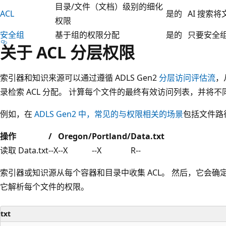
目录/文件（文档）级别的细化
ACL
是的
AI 搜索将
权限
安全组
基于组的权限分配
是的
只要安全组
关于 ACL 分层权限
索引器和知识来源可以通过遵循 ADLS Gen2
分层访问评估流
，
录检索 ACL 分配。 计算每个文件的最终有效访问列表，并将
例如，在
ADLS Gen2 中，常见的与权限相关的场景
包括文件路径 
操作
/
Oregon/
Portland/
Data.txt
读取 Data.txt
--X
--X
--X
R--
索引器或知识源从每个容器和目录中收集 ACL。 然后，它会
它解析每个文件的权限。
txt