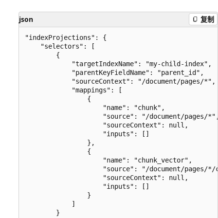
json
复制
"indexProjections": {

    "selectors": [

        {

            "targetIndexName": "my-child-index",

            "parentKeyFieldName": "parent_id",

            "sourceContext": "/document/pages/*",

            "mappings": [

                {

                    "name": "chunk",

                    "source": "/document/pages/*",
                    "sourceContext": null,

                    "inputs": []

                },

                {

                    "name": "chunk_vector",

                    "source": "/document/pages/*/c
                    "sourceContext": null,

                    "inputs": []

                }

            ]

        }
