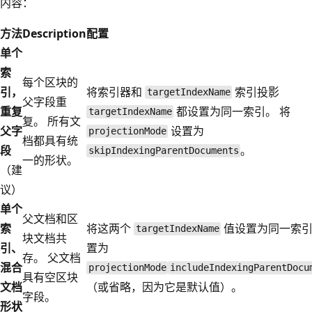
内容：
方法
Description
配置
单个
索
每个区块的
引，
将索引器和
索引投影
targetIndexName
父字段重
重复
都设置为同一索引。 将
targetIndexName
复。 所有文
父字
设置为
projectionMode
档都具有统
段
。
skipIndexingParentDocuments
一的形状。
（建
议）
单个
父文档和区
索
将这两个
值设置为同一索引
targetIndexName
块文档共
引、
置为
存。 父文档
混合
projectionMode
includeIndexingParentDocu
具有空区块
文档
（或省略，因为它是默认值）。
字段。
形状