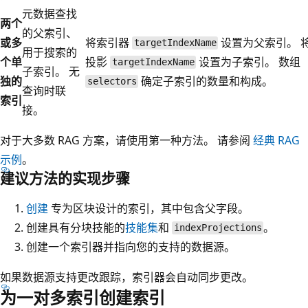
元数据查找
两个
的父索引、
或多
将索引器
设置为父索引。 
targetIndexName
用于搜索的
个单
投影
设置为子索引。 数组
targetIndexName
子索引。 无
独的
确定子索引的数量和构成。
selectors
查询时联
索引
接。
对于大多数 RAG 方案，请使用第一种方法。 请参阅
经典 RAG
示例
。
建议方法的实现步骤
创建
专为区块设计的索引，其中包含父字段。
创建具有分块技能的
技能集
和
。
indexProjections
创建一个索引器并指向您的支持的数据源。
如果数据源支持更改跟踪，索引器会自动同步更改。
为一对多索引创建索引