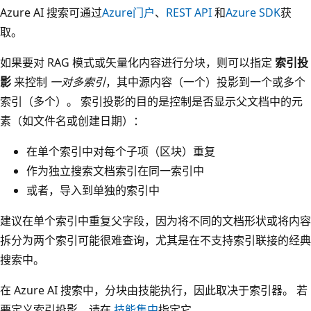
Azure AI 搜索可通过
Azure门户
、
REST API
和
Azure SDK
获
取。
如果要对 RAG 模式或矢量化内容进行分块，则可以指定
索引投
影
来控制
一对多索引
，其中源内容（一个）投影到一个或多个
索引（多个）。 索引投影的目的是控制是否显示父文档中的元
素（如文件名或创建日期）：
在单个索引中对每个子项（区块）重复
作为独立搜索文档索引在同一索引中
或者，导入到单独的索引中
建议在单个索引中重复父字段，因为将不同的文档形状或将内容
拆分为两个索引可能很难查询，尤其是在不支持索引联接的经典
搜索中。
在 Azure AI 搜索中，分块由技能执行，因此取决于索引器。 若
要定义索引投影，请在
技能集中
指定它。