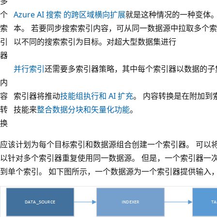
多
个
Azure AI 搜索 的跨区域横向扩展
就是这种情况的一种变体。
索
本。 若要同步搜索索引内容，可从同一数据源中拉取多个
引
以不同的搜索索引为目标。对超大型数据集进行
器
并行索引
还需要多索引器策略，其中每个索引器以数据的子
内
容
索引器将推动
技能组执行和 AI 扩充
。 内容转换是在附加到
转
技能来
整合数据分块和矢量化功能
。
换
应该计划为每个目标索引和数据源组合创建一个索引器。 可以
以针对多个索引器重复使用同一数据源。 但是，一个索引器一
到单个索引。 如下图所示，一个数据源为一个索引器提供输入