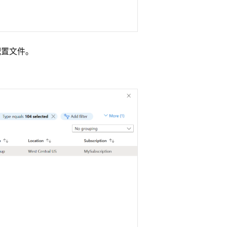
配置文件
。