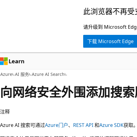
跳
此浏览器不再受
至
主
请升级到 Microsof
要
下载 Microsoft Edge
内
容
Learn
Azure
AI 服务
Azure AI Search
向网络安全外围添加搜索
注释
Azure AI 搜索可通过
Azure门户
、
REST API
和
Azure SDK
获取