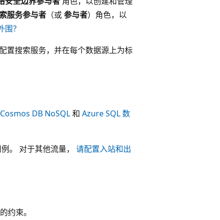
络安全边界参与者
角色，以创建和管理
索服务参与者
（或
参与者
）角色，以
外围？
配置搜索服务，并在每个数据源上为标
 Cosmos DB NoSQL
和
Azure SQL 数
围用例。 对于其他流量，
请配置入站和出
的约束。