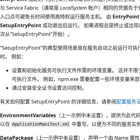
与 Service Fabric（通常是
LocalSystem
帐户）相同的凭据先于
入口点可避免长时间使用高特权运行服务主机。 由
EntryPoint
SetupEntryPoint
成功退出后运行。 如果进程总是终止或出现
次从“SetupEntryPoint”开始
）。
“SetupEntryPoint”的典型使用场景是在服务启动之前运
时
。 例如：
设置和初始化服务可执行文件所需的环境变量。 这并不限于通过 S
可执行文件。 例如，npm.exe 需要配置一些环境变量来部署 
通过安装安全证书设置访问控制。
有关如何配置 SetupEntryPoint 的详细信息，请参阅
配置服务
EnvironmentVariables
（上一示例中未设置），提供为此代码
以在
中重写，以便为不同的服务实
ApplicationManifest.xml
DataPackage
（上一示例中未设置），声明一个由 Name 