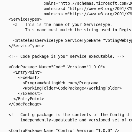
                 xmlns="http://schemas.microsoft.com/20
                 xmlns:xsd="https://www.w3.org/2001/XML
                 xmlns:xsi="https://www.w3.org/2001/XML
  <ServiceTypes>

    <!-- This is the name of your ServiceType. 

         This name must match the string used in Regis
    <StatelessServiceType ServiceTypeName="VotingWebTyp
  </ServiceTypes>

  <!-- Code package is your service executable. -->

  <CodePackage Name="Code" Version="1.0.0">

    <EntryPoint>

      <ExeHost>

        <Program>VotingWeb.exe</Program>

        <WorkingFolder>CodePackage</WorkingFolder>

      </ExeHost>

    </EntryPoint>

  </CodePackage>

  <!-- Config package is the contents of the Config di
       independently-updateable and versioned set of c
  <ConfigPackage Name="Config" Version="1.0.0" />
