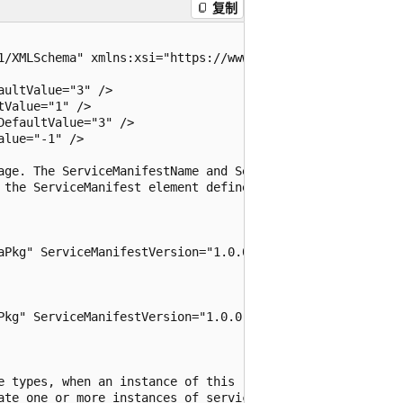
复制
1/XMLSchema" xmlns:xsi="https://www.w3.org/2001/XMLSchem
ultValue="3" />

Value="1" />

efaultValue="3" />

lue="-1" />

age. The ServiceManifestName and ServiceManifestVersion 

 the ServiceManifest element defined in the 

aPkg" ServiceManifestVersion="1.0.0" />

Pkg" ServiceManifestVersion="1.0.0" />

e types, when an instance of this 

ate one or more instances of service type using the 
