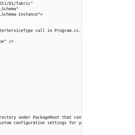
11/01/fabric"

Schema"

Schema-instance">

terServiceType call in Program.cs. -->

e" />

rectory under PackageRoot that contains an 

ustom configuration settings for your service. -->
