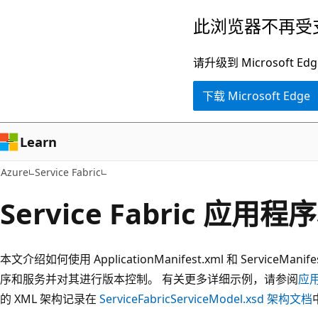
跳
此浏览器不再受
至
主
请升级到 Microsof
要
下载 Microsoft Edge
内
容
Learn
Azure
Service Fabric
Service Fabric 应
本文介绍如何使用 ApplicationManifest.xml 和 ServiceManife
序和服务并对其进行版本控制。 有关更多详细示例，请参阅
应
的 XML 架构记录在
ServiceFabricServiceModel.xsd 架构文档