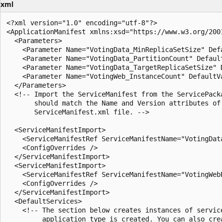
xml
<?xml version="1.0" encoding="utf-8"?>

<ApplicationManifest xmlns:xsd="https://www.w3.org/200
  <Parameters>

    <Parameter Name="VotingData_MinReplicaSetSize" Defa
    <Parameter Name="VotingData_PartitionCount" Default
    <Parameter Name="VotingData_TargetReplicaSetSize" D
    <Parameter Name="VotingWeb_InstanceCount" DefaultVa
  </Parameters>

  <!-- Import the ServiceManifest from the ServicePack
       should match the Name and Version attributes of
       ServiceManifest.xml file. -->

  <ServiceManifestImport>

    <ServiceManifestRef ServiceManifestName="VotingDat
    <ConfigOverrides />

  </ServiceManifestImport>

  <ServiceManifestImport>

    <ServiceManifestRef ServiceManifestName="VotingWeb
    <ConfigOverrides />

  </ServiceManifestImport>

  <DefaultServices>

    <!-- The section below creates instances of servic
         application type is created. You can also cre