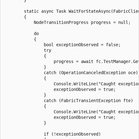
        static async Task WaitForStateAsync(FabricClie
        {

            NodeTransitionProgress progress = null;

            do

            {

                bool exceptionObserved = false;

                try

                {

                    progress = await fc.TestManager.Ge
                }

                catch (OperationCanceledException oce)

                {

                    Console.WriteLine("Caught exception
                    exceptionObserved = true;

                }

                catch (FabricTransientException fte)

                {

                    Console.WriteLine("Caught exception
                    exceptionObserved = true;

                }

                if (!exceptionObserved)
