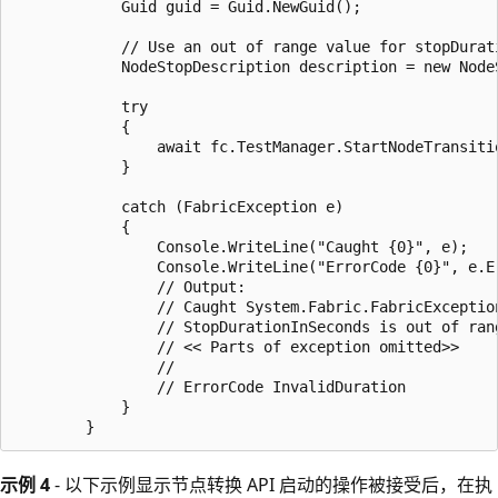
            Guid guid = Guid.NewGuid();

            // Use an out of range value for stopDurati
            NodeStopDescription description = new Node
            try

            {

                await fc.TestManager.StartNodeTransiti
            }

            catch (FabricException e)

            {

                Console.WriteLine("Caught {0}", e);

                Console.WriteLine("ErrorCode {0}", e.Er
                // Output:

                // Caught System.Fabric.FabricExceptio
                // StopDurationInSeconds is out of ran
                // << Parts of exception omitted>>

                //

                // ErrorCode InvalidDuration

            }

示例 4
- 以下示例显示节点转换 API 启动的操作被接受后，在执