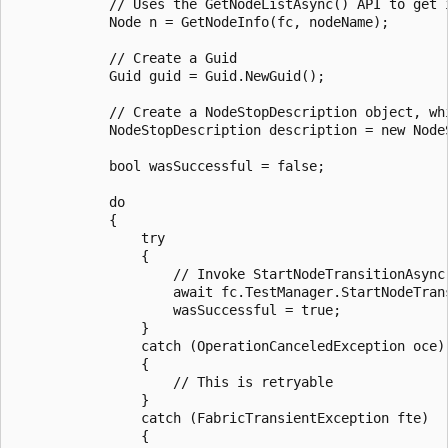
            // Uses the GetNodeListAsync() API to get i
            Node n = GetNodeInfo(fc, nodeName);

            // Create a Guid

            Guid guid = Guid.NewGuid();

            // Create a NodeStopDescription object, wh
            NodeStopDescription description = new Node
            bool wasSuccessful = false;

            do

            {

                try

                {

                    // Invoke StartNodeTransitionAsync
                    await fc.TestManager.StartNodeTran
                    wasSuccessful = true;

                }

                catch (OperationCanceledException oce)

                {

                    // This is retryable

                }

                catch (FabricTransientException fte)

                {
