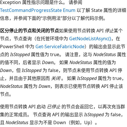
Exception 属性指示问题是什么。 请参阅
TestCommandProgressState Enum
以了解 State 属性的详细
信息，并参阅下面的“示例用法”部分以了解代码示例。
区分停止的节点和关闭的节点
如果使用节点转换 API
停止
某个
节点，节点查询（在托管环境中为
GetNodeListAsync()
，在
PowerShell 中为
Get-ServiceFabricNode
）的输出会显示此节
点的
IsStopped
属性值为 true。 请注意，这与
NodeStatus
属性
的值不同，后者显示
Down
。 如果
NodeStatus
属性的值为
Down
，但
IsStopped
为 false，则节点未使用节点转换 API 停
止，并且由于其他原因而
关闭
。 如果
IsStopped
属性为 true，
NodeStatus
属性为
Down
，则表示已使用节点转换 API 停止该
节点。
使用节点转换 API 启动
已停止
的节点会返回它，以再次充当群
集的正常成员。 节点查询 API 的输出显示
IsStopped
为 false，
且
NodeStatus
显示为不是 Down（例如，Up）。