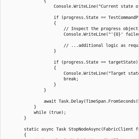
                {

                    Console.WriteLine("Current state o
                    if (progress.State == TestCommandPr
                    {

                        // Inspect the progress object
                        Console.WriteLine("'{0}' faile
                        // ...additional logic as requi
                    }

                    if (progress.State == targetState)

                    {

                        Console.WriteLine("Target stat
                        break;

                    }

                }

                await Task.Delay(TimeSpan.FromSeconds(5
            }

            while (true);

        }

        static async Task StopNodeAsync(FabricClient f
        {
