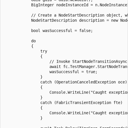
            BigInteger nodeInstanceId = n.NodeInstanceI
            // Create a NodeStartDescription object, w
            NodeStartDescription description = new Nod
            bool wasSuccessful = false;

            do

            {

                try

                {

                    // Invoke StartNodeTransitionAsync
                    await fc.TestManager.StartNodeTran
                    wasSuccessful = true;

                }

                catch (OperationCanceledException oce)

                {

                    Console.WriteLine("Caught exception
                }

                catch (FabricTransientException fte)

                {

                    Console.WriteLine("Caught exception
                }
