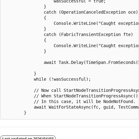
                    wasSuccessful = true;

                }

                catch (OperationCanceledException oce)

                {

                    Console.WriteLine("Caught exception
                }

                catch (FabricTransientException fte)

                {

                    Console.WriteLine("Caught exception
                }

                await Task.Delay(TimeSpan.FromSeconds(5
            }

            while (!wasSuccessful);

            // Now call StartNodeTransitionProgressAsy
            // When StartNodeTransitionProgressAsync()
            // In this case, it will be NodeNotFound.

            await WaitForStateAsync(fc, guid, TestComm
Last updated on
2026/04/03