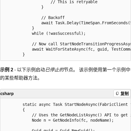
                    // This is retryable

                }

                // Backoff

                await Task.Delay(TimeSpan.FromSeconds(5
            }

            while (!wasSuccessful);

            // Now call StartNodeTransitionProgressAsy
            await WaitForStateAsync(fc, guid, TestComm
示例 2
- 以下示例启动
已停止的
节点。 该示例使用第一个示例中
的某些帮助器方法。
csharp
复制
        static async Task StartNodeAsync(FabricClient f
        {

            // Uses the GetNodeListAsync() API to get i
            Node n = GetNodeInfo(fc, nodeName);

            Guid guid = Guid.NewGuid();
