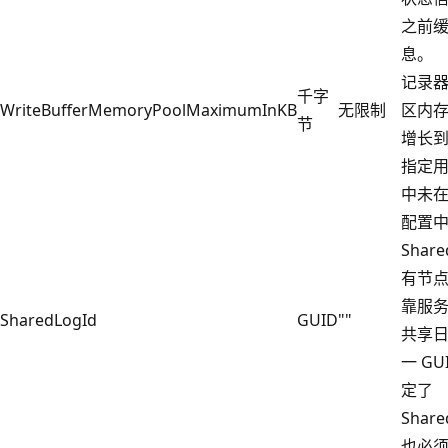
之前
息。
记录
千字
WriteBufferMemoryPoolMaximumInKB
无限制
区内
节
增长
指定
中未
配置
Shar
有节
靠服
SharedLogId
GUID
""
共享
一 GU
定了
Shar
也必