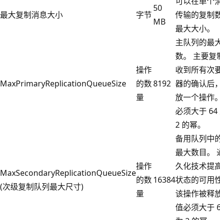
可以在单个
50
最大复制消息大小
字节
传输的复制
MB
最大大小。
主队列的最
数。 主要复
操作
收到所有次
MaxPrimaryReplicationQueueSize
的数
8192
器的确认后
量
放一个操作。
必须大于 64
2 的幂。
备用队列中
最大数目。 
操作
久化技术提
MaxSecondaryReplicationQueueSize
的数
16384
状态的可用
(次级复制队列最大尺寸)
量
该操作被释放
值必须大于 6