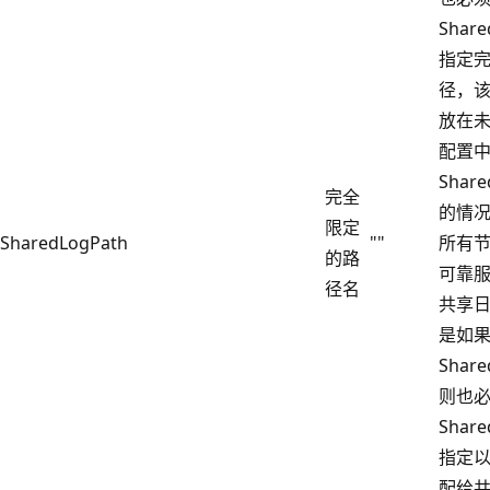
Shar
指定
径，
放在
配置
Share
完全
的情
限定
SharedLogPath
""
所有
的路
可靠
径名
共享日
是如
Shar
则也
Shar
指定
配给