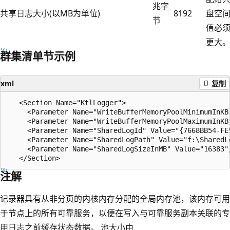
兆字
共享日志大小(以MB为单位)
8192
盘空间
节
值必须为
更大
群集清单节示例
xml
复制
   <Section Name="KtlLogger">

     <Parameter Name="WriteBufferMemoryPoolMinimumInKB"
     <Parameter Name="WriteBufferMemoryPoolMaximumInKB"
     <Parameter Name="SharedLogId" Value="{7668BB54-FE9
     <Parameter Name="SharedLogPath" Value="f:\SharedLo
     <Parameter Name="SharedLogSizeInMB" Value="16383"/
注解
记录器具有从非分页的内核内存分配的全局内存池，该内存可用
于节点上的所有可靠服务，以便在写入与可靠服务副本关联的专
用日志之前缓存状态数据。 池大小由