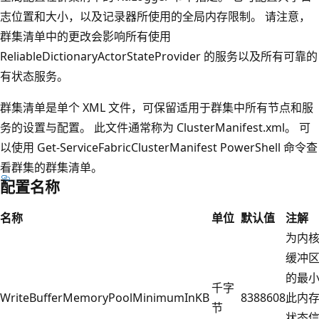
志位置和大小，以及记录器所使用的全局内存限制。 请注意，
群集清单中的更改会影响所有使用
ReliableDictionaryActorStateProvider 的服务以及所有可靠的
有状态服务。
群集清单是单个 XML 文件，可保留适用于群集中所有节点和服
务的设置与配置。 此文件通常称为 ClusterManifest.xml。 可
以使用 Get-ServiceFabricClusterManifest PowerShell 命令查
看群集的群集清单。
配置名称
名称
单位
默认值
注解
为内
缓冲
的最小
千字
WriteBufferMemoryPoolMinimumInKB
8388608
此内
节
状态