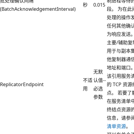
批处理确认间隔
制进程等待
秒
0.015
(BatchAcknowledgementInterval)
段。 为在此
处理的操作
任何其他确
为响应发送
主要/辅助复
用于与副本
他复制器通信
地址和端口。
无默
该引用服务
不适
认值--
ReplicatorEndpoint
的 TCP 资
用
必选
点。 若要了
参数
在服务清单
终结点资源
信息，请参
清单资源
。