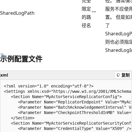
完全
径。 通常情
限定
服务不应使
SharedLogPath
""
的路
置。 但是如
径名
了
SharedLog
则也必须指
SharedLog
示例配置文件
xml
复制
<?xml version="1.0" encoding="utf-8"?>

<Settings xmlns:xsd="https://www.w3.org/2001/XMLSchema
   <Section Name="MyActorServiceReplicatorConfig">

      <Parameter Name="ReplicatorEndpoint" Value="MyAct
      <Parameter Name="BatchAcknowledgementInterval" Va
      <Parameter Name="CheckpointThresholdInMB" Value="
   </Section>

   <Section Name="MyActorServiceReplicatorSecurityConfi
      <Parameter Name="CredentialType" Value="X509" />
