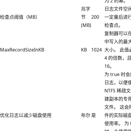
为 2 的幂。
兆字
日志文件空
检查点阈值（MB）
节
200
一定量后进
(MB)
检查点。
复制器可以
中写入的最
MaxRecordSizeInKB
KB
1024
大小。 此值
4 的倍数，
16。
为 true 时
日志，以便
NTFS 稀疏
建副本的专
文件。 这会
优化日志以减少磁盘使用
布尔
是
件的实际磁
使用率。 为 f