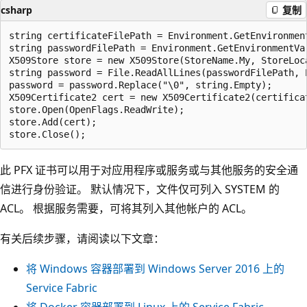
csharp
复制
string certificateFilePath = Environment.GetEnvironmen
string passwordFilePath = Environment.GetEnvironmentVa
X509Store store = new X509Store(StoreName.My, StoreLoca
string password = File.ReadAllLines(passwordFilePath, E
password = password.Replace("\0", string.Empty);

X509Certificate2 cert = new X509Certificate2(certifica
store.Open(OpenFlags.ReadWrite);

store.Add(cert);

此 PFX 证书可以用于对应用程序或服务或与其他服务的安全通
信进行身份验证。 默认情况下，文件仅可列入 SYSTEM 的
ACL。 根据服务需要，可将其列入其他帐户的 ACL。
有关后续步骤，请阅读以下文章：
将 Windows 容器部署到 Windows Server 2016 上的
Service Fabric
将 Docker 容器部署到 Linux 上的 Service Fabric