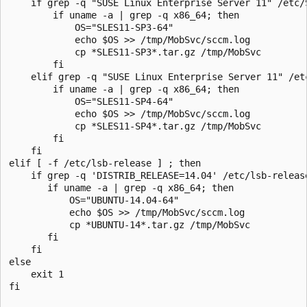
    if grep -q "SUSE Linux Enterprise Server 11" /etc/
        if uname -a | grep -q x86_64; then

            OS="SLES11-SP3-64"

            echo $OS >> /tmp/MobSvc/sccm.log

            cp *SLES11-SP3*.tar.gz /tmp/MobSvc

        fi

    elif grep -q "SUSE Linux Enterprise Server 11" /et
        if uname -a | grep -q x86_64; then

            OS="SLES11-SP4-64"

            echo $OS >> /tmp/MobSvc/sccm.log

            cp *SLES11-SP4*.tar.gz /tmp/MobSvc

        fi

    fi

elif [ -f /etc/lsb-release ] ; then

    if grep -q 'DISTRIB_RELEASE=14.04' /etc/lsb-release
       if uname -a | grep -q x86_64; then

           OS="UBUNTU-14.04-64"

           echo $OS >> /tmp/MobSvc/sccm.log

           cp *UBUNTU-14*.tar.gz /tmp/MobSvc

       fi

    fi

else

    exit 1

fi
