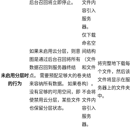
后台召回将立即停止。
文件内
容引入
服务
器。
仅下载
命名空
如果未启用云分层，则意
间结构
图是通过后台召回将所有
（文件
将完整地下载每
数据召回到服务器终结
和文件
个文件，然后该
未启用分层时
点。 需要预配足够大的卷
夹结
文件将显示在服
的行为
来容纳所有数据。 如果卷
构）。
务器上的文件夹
没有足够的可用空间，即
不会将
中。
使禁用云分层，某些文件
文件内
也保留分层状态。
容引入
服务
器。